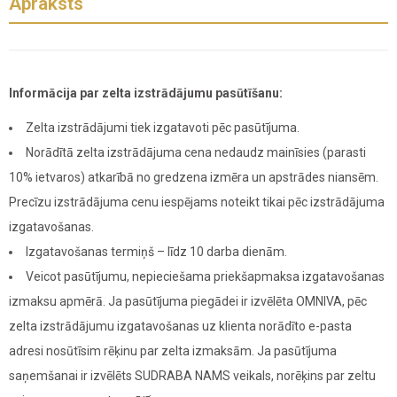
Apraksts
Informācija par zelta izstrādājumu pasūtīšanu:
Zelta izstrādājumi tiek izgatavoti pēc pasūtījuma.
Norādītā zelta izstrādājuma cena nedaudz mainīsies (parasti
10% ietvaros) atkarībā no gredzena izmēra un apstrādes niansēm.
Precīzu izstrādājuma cenu iespējams noteikt tikai pēc izstrādājuma
izgatavošanas.
Izgatavošanas termiņš – līdz 10 darba dienām.
Veicot pasūtījumu, nepieciešama priekšapmaksa izgatavošanas
izmaksu apmērā. Ja pasūtījuma piegādei ir izvēlēta OMNIVA, pēc
zelta izstrādājumu izgatavošanas uz klienta norādīto e-pasta
adresi nosūtīsim rēķinu par zelta izmaksām. Ja pasūtījuma
saņemšanai ir izvēlēts SUDRABA NAMS veikals, norēķins par zeltu