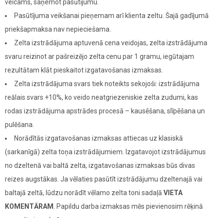
veicams, saņemot pasūtījumu.
Pasūtījuma veikšanai pieņemam arī klienta zeltu. Šajā gadījumā
priekšapmaksa nav nepieciešama.
Zelta izstrādājuma aptuvenā cena veidojas, zelta izstrādājuma
svaru reizinot ar pašreizējo zelta cenu par 1 gramu, iegūtajam
rezultātam klāt pieskaitot izgatavošanas izmaksas.
Zelta izstrādājuma svars tiek noteikts sekojoši: izstrādājuma
reālais svars +10%, ko veido neatgriezeniskie zelta zudumi, kas
rodas izstrādājuma apstrādes procesā – kausēšana, slīpēšana un
pulēšana.
Norādītās izgatavošanas izmaksas attiecas uz klasiskā
(sarkanīgā) zelta toņa izstrādājumiem. Izgatavojot izstrādājumus
no dzeltenā vai baltā zelta, izgatavošanas izmaksas būs divas
reizes augstākas. Ja vēlaties pasūtīt izstrādājumu dzeltenajā vai
baltajā zeltā, lūdzu norādīt vēlamo zelta toni sadaļā
VIETA
KOMENTĀRAM
. Papildu darba izmaksas mēs pievienosim rēķinā