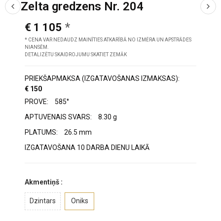
Zelta gredzens Nr. 204
€ 1 105
* CENA VAR NEDAUDZ MAINĪTIES ATKARĪBĀ NO IZMĒRA UN APSTRĀDES
NIANSĒM.
DETALIZĒTU SKAIDROJUMU SKATIET ZEMĀK
PRIEKŠAPMAKSA (IZGATAVOŠANAS IZMAKSAS):
€ 150
PROVE:
585°
APTUVENAIS SVARS:
8.30 g
PLATUMS:
26.5 mm
IZGATAVOŠANA 10 DARBA DIENU LAIKĀ
Akmentiņš :
Dzintars
Oniks