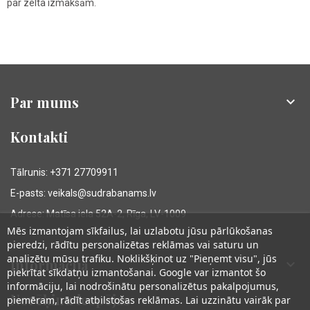
par zelta izmaksām.
Par mums

Kontakti
Tālrunis: +371 27709911
E-pasts: veikals@sudrabanams.lv
Adrese: Matīsa iela 52A-2, Rīga, LV-1009
Mēs izmantojam sīkfailus, lai uzlabotu jūsu pārlūkošanas
pieredzi, rādītu personalizētas reklāmas vai saturu un
analizētu mūsu trafiku. Noklikšķinot uz "Pieņemt visu", jūs
Informācija

piekrītat sīkdatņu izmantošanai. Google var izmantot šo
informāciju, lai nodrošinātu personalizētus pakalpojumus,
Norēķinu iespējas
piemēram, rādīt atbilstošas reklāmas. Lai uzzinātu vairāk par