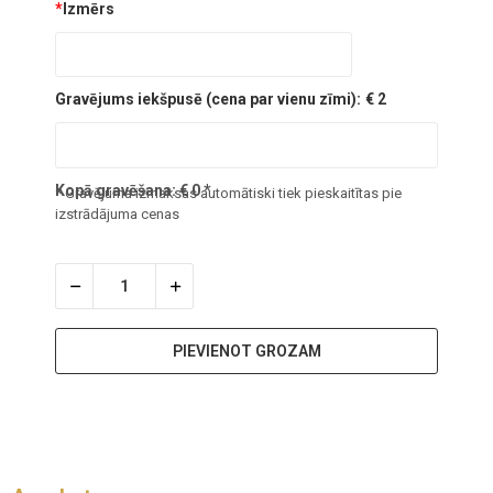
*
Izmērs
Gravējums iekšpusē (cena par vienu zīmi):
€ 2
Kopā gravēšana:
€
0
*
* Gravējuma izmaksas automātiski tiek pieskaitītas pie
izstrādājuma cenas
PIEVIENOT GROZAM