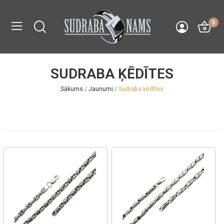
0
SUDRABA ĶĒDĪTES
Sākums
Jaunumi
Sudraba ķēdītes