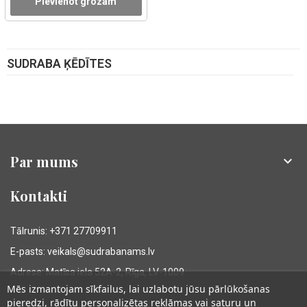
Pievienot grozam
SUDRABA ĶĒDĪTES
Par mums

Kontakti
Tālrunis: +371 27709911
E-pasts: veikals@sudrabanams.lv
Adrese: Matīsa iela 52A-2, Rīga, LV-1009
Mēs izmantojam sīkfailus, lai uzlabotu jūsu pārlūkošanas
pieredzi, rādītu personalizētas reklāmas vai saturu un