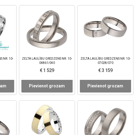
S NR. 10-
ZELTA LAULĪBU GREDZENS NR. 10-
ZELTA LAULĪBU GREDZENS NR. 10-
04861/040
07028/070
€ 1 529
€ 3 159
zam
Pievienot grozam
Pievienot grozam