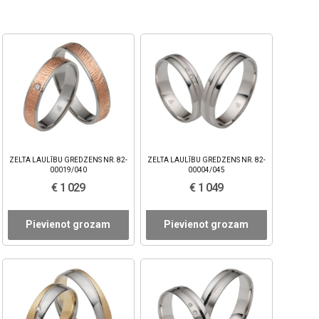
ZELTA LAULĪBU GREDZENS NR. 82-
ZELTA LAULĪBU GREDZENS NR. 82-
00019/040
00004/045
€ 1 029
€ 1 049
Pievienot grozam
Pievienot grozam