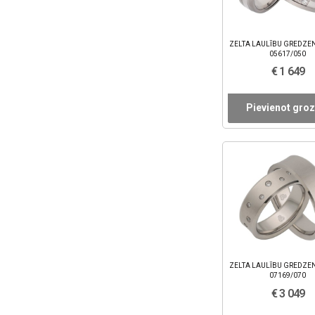
ZELTA LAULĪBU GREDZEN
05617/050
€ 1 649
Pievienot gro
ZELTA LAULĪBU GREDZEN
07169/070
€ 3 049