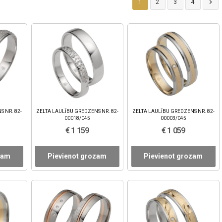

1
2
3
4
S NR. 82-
ZELTA LAULĪBU GREDZENS NR. 82-
ZELTA LAULĪBU GREDZENS NR. 82-
00018/045
00003/045
€ 1 159
€ 1 059
zam
Pievienot grozam
Pievienot grozam