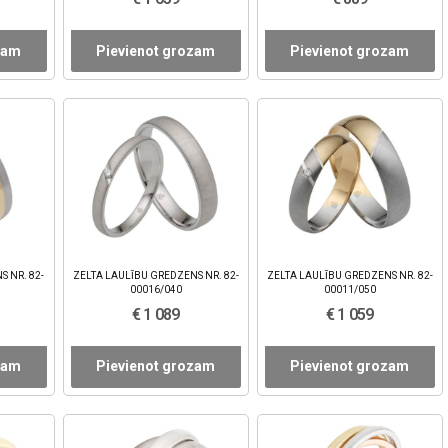
zam
Pievienot grozam
Pievienot grozam
S NR. 82-
ZELTA LAULĪBU GREDZENS NR. 82-
ZELTA LAULĪBU GREDZENS NR. 82-
00016/040
00011/050
€ 1 089
€ 1 059
zam
Pievienot grozam
Pievienot grozam