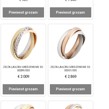
Pievienot grozam
Pievienot grozam
ZELTA LAULĪBU GREDZENS NR. 55-
ZELTA LAULĪBU GREDZENS NR. 55-
00289/030
00301/035
€ 2 009
€ 2 869
Pievienot grozam
Pievienot grozam