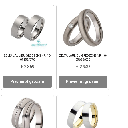
ZELTA LAULĪBU GREDZENS NR. 10-
ZELTA LAULĪBU GREDZENS NR. 10-
07152/070
05636/050
€ 2 369
€ 2 949
Pievienot grozam
Pievienot grozam