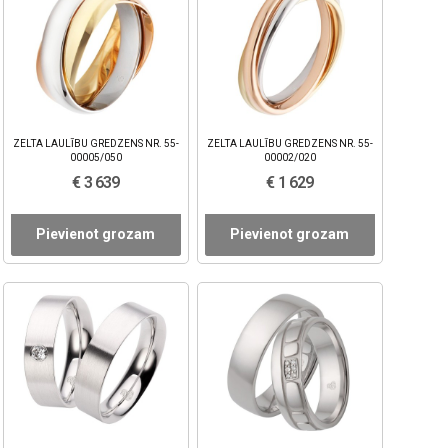
ZELTA LAULĪBU GREDZENS NR. 55-
ZELTA LAULĪBU GREDZENS NR. 55-
00005/050
00002/020
€ 3 639
€ 1 629
Pievienot grozam
Pievienot grozam