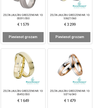
ZELTA LAULĪBU GREDZENS NR. 10-
ZELTA LAULĪBU GREDZENS NR. 10-
05591/050
50627/060
€ 1 579
€ 3 299
Pievienot grozam
Pievienot grozam
ZELTA LAULĪBU GREDZENS NR. 10-
ZELTA LAULĪBU GREDZENS NR. 10-
05492/050
50716/040
€ 1 649
€ 1 479