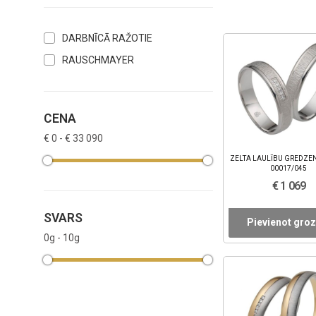
DARBNĪCĀ RAŽOTIE
RAUSCHMAYER
CENA
€ 0 - € 33 090
ZELTA LAULĪBU GREDZEN
00017/045
€ 1 069
SVARS
Pievienot gro
0g - 10g