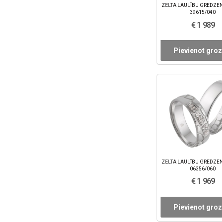
ZELTA LAULĪBU GREDZEN
39615/040
€ 1 989
Pievienot gro
ZELTA LAULĪBU GREDZEN
06356/060
€ 1 969
Pievienot gro