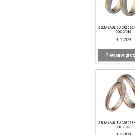
ZELTA LAULĪBU GREDZEN
00020/045
€ 1 209
Pievienot gro
ZELTA LAULĪBU GREDZEN
00012/050
€ 1 009