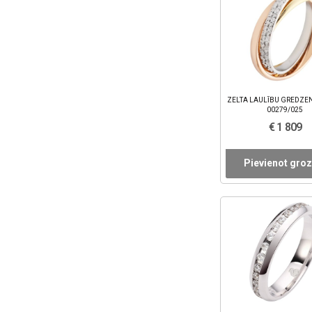
ZELTA LAULĪBU GREDZEN
00279/025
€ 1 809
Pievienot gro