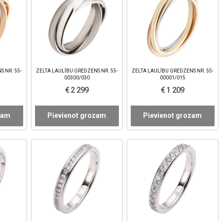
S NR. 55-
ZELTA LAULĪBU GREDZENS NR. 55-
ZELTA LAULĪBU GREDZENS NR. 55-
00300/030
00001/015
€ 2 299
€ 1 209
zam
Pievienot grozam
Pievienot grozam