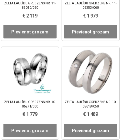
ZELTA LAULĪBU GREDZENS NR. 11-
ZELTA LAULĪBU GREDZENS NR. 11-
89010/060
06353/060
€ 2 119
€ 1 979
Pievienot grozam
Pievienot grozam
ZELTA LAULĪBU GREDZENS NR. 10-
ZELTA LAULĪBU GREDZENS NR. 10-
06271/060
05618/050
€ 1 779
€ 1 489
Pievienot grozam
Pievienot grozam