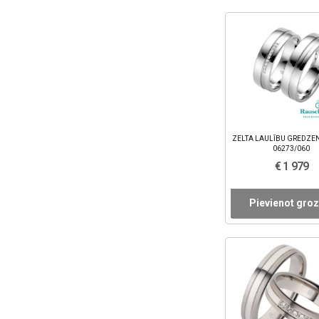
ZELTA LAULĪBU GREDZEN
06273/060
€ 1 979
Pievienot gro