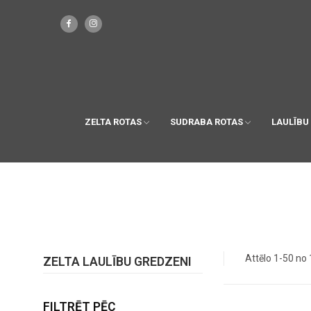
ZELTA ROTAS
SUDRABA ROTAS
LAULĪBU
Attēlo 1-50 no
ZELTA LAULĪBU GREDZENI
FILTRĒT PĒC