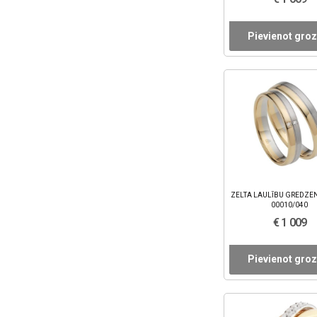
Pievienot gro
ZELTA LAULĪBU GREDZEN
00010/040
€ 1 009
Pievienot gro