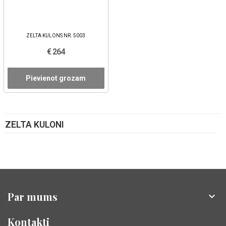
ZELTA KULONS NR. 5003
€ 264
Pievienot grozam
ZELTA KULONI
Par mums

Kontakti