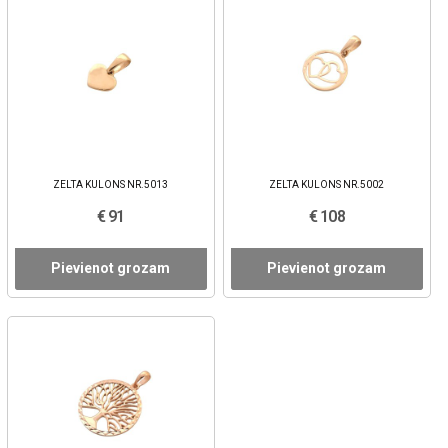
ZELTA KULONS NR.5013
ZELTA KULONS NR.5002
€ 91
€ 108
Pievienot grozam
Pievienot grozam