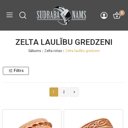
0
ZELTA LAULĪBU GREDZENI
Sākums
Zelta rotas
Zelta laulību gredzeni
Filtrs

1
2