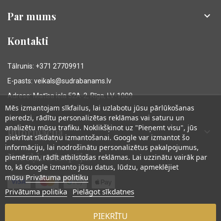
Par mums

Kontakti
Tālrunis: +371 27709911
E-pasts: veikals@sudrabanams.lv
Adrese: Matīsa iela 52A-2, Rīga, LV-1009
Mēs izmantojam sīkfailus, lai uzlabotu jūsu pārlūkošanas
pieredzi, rādītu personalizētas reklāmas vai saturu un
analizētu mūsu trafiku. Noklikšķinot uz "Pieņemt visu", jūs
Informācija

piekrītat sīkdatņu izmantošanai. Google var izmantot šo
informāciju, lai nodrošinātu personalizētus pakalpojumus,
Norēķinu iespējas
piemēram, rādīt atbilstošas reklāmas. Lai uzzinātu vairāk par
to, kā Google izmanto jūsu datus, lūdzu, apmeklējiet
Privātuma politiku
mūsu
Privātuma politika
Pielāgot sīkdatnes
PIEKRĪTU
© Sudraba Nams. Visas tiesības aizsargātas.