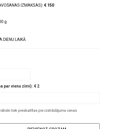
AVOŠANAS IZMAKSAS):
€ 150
00 g
 DIENU LAIKĀ
 par vienu zīmi):
€ 2
tiski tiek pieskaitītas pie izstrādājuma cenas