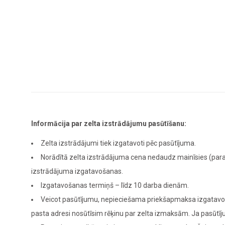
Informācija par zelta izstrādājumu pasūtīšanu:
Zelta izstrādājumi tiek izgatavoti pēc pasūtījuma.
Norādītā zelta izstrādājuma cena nedaudz mainīsies (para
izstrādājuma izgatavošanas.
Izgatavošanas termiņš – līdz 10 darba dienām.
Veicot pasūtījumu, nepieciešama priekšapmaksa izgatavoša
pasta adresi nosūtīsim rēķinu par zelta izmaksām. Ja pasūt