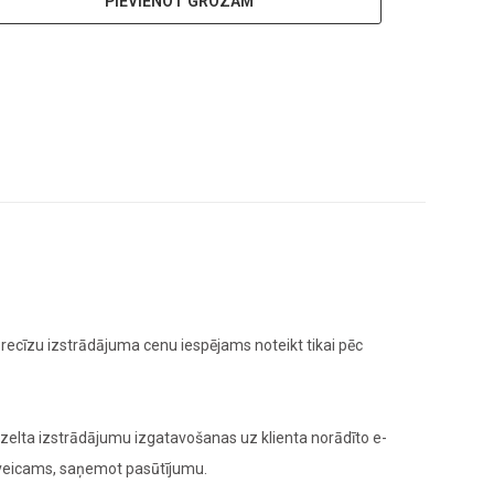
PIEVIENOT GROZAM
ecīzu izstrādājuma cenu iespējams noteikt tikai pēc
elta izstrādājumu izgatavošanas uz klienta norādīto e-
 veicams, saņemot pasūtījumu.