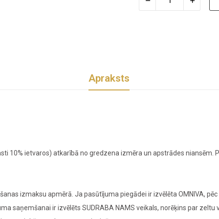
Apraksts
sti 10% ietvaros) atkarībā no gredzena izmēra un apstrādes niansēm. Pr
nas izmaksu apmērā. Ja pasūtījuma piegādei ir izvēlēta OMNIVA, pēc z
ījuma saņemšanai ir izvēlēts SUDRABA NAMS veikals, norēķins par zeltu