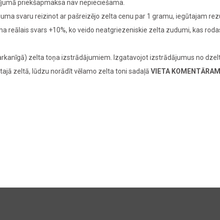
adījumā priekšapmaksa nav nepieciešama.
juma svaru reizinot ar pašreizējo zelta cenu par 1 gramu, iegūtajam re
juma reālais svars +10%, ko veido neatgriezeniskie zelta zudumi, kas ro
rkanīgā) zelta toņa izstrādājumiem. Izgatavojot izstrādājumus no dzelt
tajā zeltā, lūdzu norādīt vēlamo zelta toni sadaļā
VIETA KOMENTĀRA