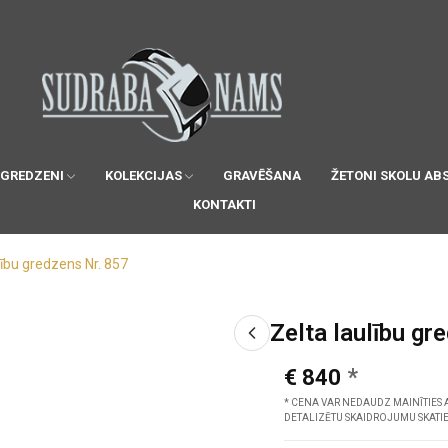
 GREDZENI
KOLEKCIJAS
GRAVĒŠANA
ŽETONI SKOLU AB
KONTAKTI
lību gredzens Nr. 857
Zelta laulību gr
€ 840
* CENA VAR NEDAUDZ MAINĪTIES 
DETALIZĒTU SKAIDROJUMU SKATI