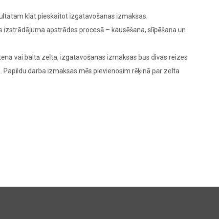
zultātam klāt pieskaitot izgatavošanas izmaksas.
das izstrādājuma apstrādes procesā – kausēšana, slīpēšana un
enā vai baltā zelta, izgatavošanas izmaksas būs divas reizes
M
. Papildu darba izmaksas mēs pievienosim rēķinā par zelta