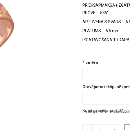
PRIEKŠAPMAKSA (IZGAT
PROVE:
585°
APTUVENAIS SVARS:
6.
PLATUMS:
6.5 mm
IZGATAVOŠANA 10 DARBA
*
Izmērs
Gravējums iekšpusē (cena
Kopā gravēšana:
€
0
*
* Gravējuma izmaksas automā