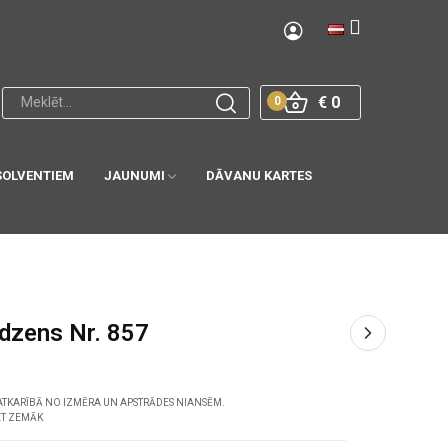
€ 0
0
SOLVENTIEM
JAUNUMI
DĀVANU KARTES
edzens Nr. 857
ATKARĪBĀ NO IZMĒRA UN APSTRĀDES NIANSĒM.
ET ZEMĀK