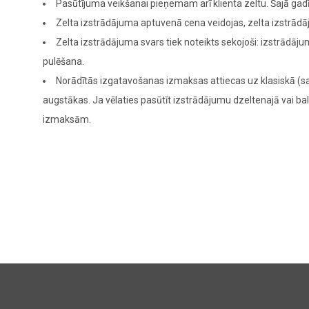
Pasūtījuma veikšanai pieņemam arī klienta zeltu. Šajā g
Zelta izstrādājuma aptuvenā cena veidojas, zelta izstrādā
Zelta izstrādājuma svars tiek noteikts sekojoši: izstrādā
pulēšana.
Norādītās izgatavošanas izmaksas attiecas uz klasiskā (sa
augstākas. Ja vēlaties pasūtīt izstrādājumu dzeltenajā vai bal
izmaksām.