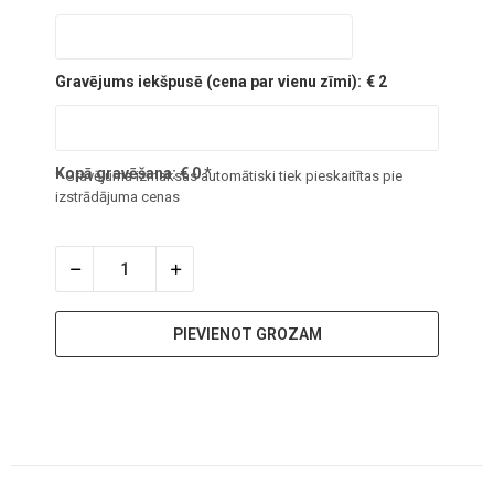
Gravējums iekšpusē (cena par vienu zīmi):
€ 2
Kopā gravēšana:
€
0
*
* Gravējuma izmaksas automātiski tiek pieskaitītas pie
izstrādājuma cenas
PIEVIENOT GROZAM