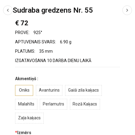
Sudraba gredzens Nr. 55
€ 72
PROVE:
925°
APTUVENAIS SVARS:
6.90 g
PLATUMS:
35 mm
IZGATAVOŠANA 10 DARBA DIENU LAIKĀ
Akmentiņš :
Oniks
Avanturins
Gaiši zila kaķacs
Malahīts
Perlamutrs
Rozā Kaķacs
Zaļa kaķacs
*
Izmērs