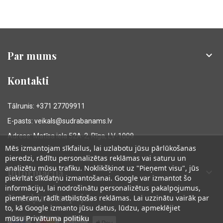
Par mums

Kontakti
Tālrunis: +371 27709911
E-pasts: veikals@sudrabanams.lv
Adrese: Matīsa iela 52A-2, Rīga, LV-1009
Mēs izmantojam sīkfailus, lai uzlabotu jūsu pārlūkošanas
pieredzi, rādītu personalizētas reklāmas vai saturu un
analizētu mūsu trafiku. Noklikšķinot uz "Pieņemt visu", jūs
Informācija

piekrītat sīkdatņu izmantošanai. Google var izmantot šo
informāciju, lai nodrošinātu personalizētus pakalpojumus,
Norēķinu iespējas
piemēram, rādīt atbilstošas reklāmas. Lai uzzinātu vairāk par
to, kā Google izmanto jūsu datus, lūdzu, apmeklējiet
Privātuma politiku
mūsu