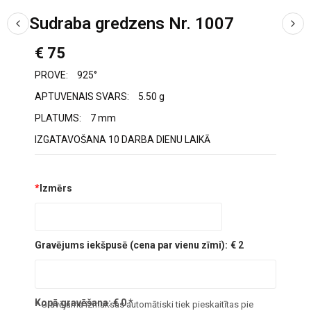
Sudraba gredzens Nr. 1007
€ 75
PROVE:
925°
APTUVENAIS SVARS:
5.50 g
PLATUMS:
7 mm
IZGATAVOŠANA 10 DARBA DIENU LAIKĀ
*
Izmērs
Gravējums iekšpusē (cena par vienu zīmi):
€ 2
Kopā gravēšana:
€
0
*
* Gravējuma izmaksas automātiski tiek pieskaitītas pie