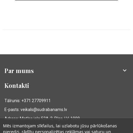
Par mums

Kontakti
Tālrunis: +371 27709911
E-pasts: veikals@sudrabanams.lv
Adrese: Matīsa iela 52A-2, Rīga, LV-1009
Mēs izmantojam sīkfailus, lai uzlabotu jūsu pārlūkošanas
pieredzi, rādītu personalizētas reklāmas vai saturu un