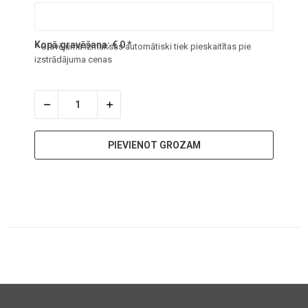
Kopā gravēšana:
€
0
*
* Gravējuma izmaksas automātiski tiek pieskaitītas pie
izstrādājuma cenas
PIEVIENOT GROZAM