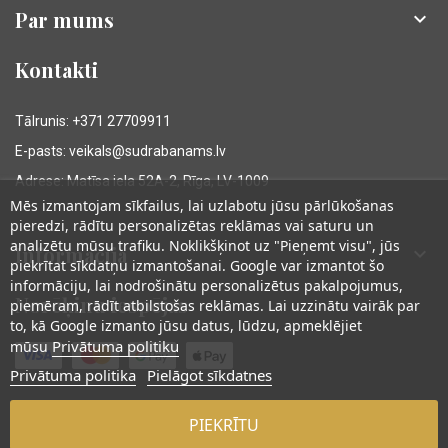
Par mums

Kontakti
Tālrunis: +371 27709911
E-pasts: veikals@sudrabanams.lv
Adrese: Matīsa iela 52A-2, Rīga, LV-1009
Mēs izmantojam sīkfailus, lai uzlabotu jūsu pārlūkošanas
pieredzi, rādītu personalizētas reklāmas vai saturu un
analizētu mūsu trafiku. Noklikšķinot uz "Pieņemt visu", jūs
Informācija

piekrītat sīkdatņu izmantošanai. Google var izmantot šo
informāciju, lai nodrošinātu personalizētus pakalpojumus,
Norēķinu iespējas
piemēram, rādīt atbilstošas reklāmas. Lai uzzinātu vairāk par
to, kā Google izmanto jūsu datus, lūdzu, apmeklējiet
Privātuma politiku
mūsu
Privātuma politika
Pielāgot sīkdatnes
PIEKRĪTU
© Sudraba Nams. Visas tiesības aizsargātas.