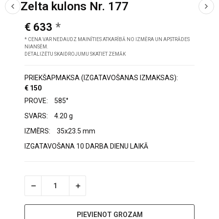
Zelta kulons Nr. 177
€ 633
* CENA VAR NEDAUDZ MAINĪTIES ATKARĪBĀ NO IZMĒRA UN APSTRĀDES
NIANSĒM.
DETALIZĒTU SKAIDROJUMU SKATIET ZEMĀK
PRIEKŠAPMAKSA (IZGATAVOŠANAS IZMAKSAS):
€ 150
PROVE:
585°
SVARS:
4.20 g
IZMĒRS:
35x23.5 mm
IZGATAVOŠANA 10 DARBA DIENU LAIKĀ
PIEVIENOT GROZAM