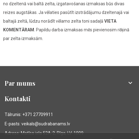
no dzeltenā vai baltā zelta, izgatavošanas izmaksas būs divas
reizes augstākas. Ja vēlaties pasūtīt izstrādājumu dzeltenajā vai
baltajā zeltā, lūdzu norādīt vēlamo zelta toni sadaļā
VIETA
KOMENTĀRAM
. Papildu darba izmaksas mēs pievienosim rēķinā
par zelta izmaksām.
Par mums

Kontakti
Tālrunis: +371 27709911
E-pasts: veikals@sudrabanams.lv
Adrese: Matīsa iela 52A-2, Rīga, LV-1009