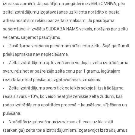
izmaksu apmērā. Ja pasūtījuma piegādei ir izvēlēta OMNIVA, pēc
zelta izstrādājumu izgatavošanas uz klienta norādīto e-pasta
adresi nosūtīsim rēķinu par zelta izmaksām. Ja pasūtījuma
saņemšanai ir izvēlēts SUDRABA NAMS veikals, norēķins par zeltu
veicams, saņemot pasūtījumu.
Pasūtījuma veikšanai pieņemam arī klienta zeltu. Šajā gadījumā
priekšapmaksa nav nepieciešama.
Zelta izstrādājuma aptuvenā cena veidojas, zelta izstrādājuma
svaru reizinot ar pašreizējo zelta cenu par 1 gramu, iegūtajam
rezultātam klāt pieskaitot izgatavošanas izmaksas.
Zelta izstrādājuma svars tiek noteikts sekojoši: izstrādājuma
reālais svars +10%, ko veido neatgriezeniskie zelta zudumi, kas
rodas izstrādājuma apstrādes procesā – kausēšana, slīpēšana un
pulēšana.
Norādītās izgatavošanas izmaksas attiecas uz klasiskā
(sarkanīgā) zelta toņa izstrādājumiem. Izgatavojot izstrādājumus