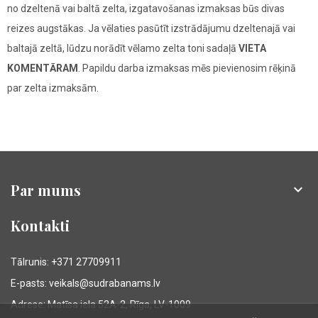
no dzeltenā vai baltā zelta, izgatavošanas izmaksas būs divas
reizes augstākas. Ja vēlaties pasūtīt izstrādājumu dzeltenajā vai
baltajā zeltā, lūdzu norādīt vēlamo zelta toni sadaļā
VIETA
KOMENTĀRAM
. Papildu darba izmaksas mēs pievienosim rēķinā
par zelta izmaksām.
Par mums

Kontakti
Tālrunis: +371 27709911
E-pasts: veikals@sudrabanams.lv
Adrese: Matīsa iela 52A-2, Rīga, LV-1009