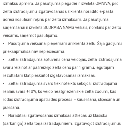
izmaksu apmērā. Ja pasūtījuma piegādei ir izvēlēta OMNIVA, pēc
zelta izstrādājumu izgatavošanas uz klienta norādīto e-pasta
adresi nosūtīsim rēķinu par zelta izmaksām. Ja pasūtījuma
saņemšanai ir izvēlēts SUDRABA NAMS veikals, norēķins par zeltu
veicams, saņemot pasūtījumu.
Pasūtījuma veikšanai pieņemam arī klienta zeltu. Šajā gadījumā
priekšapmaksa nav nepieciešama.
Zelta izstrādājuma aptuvenā cena veidojas, zelta izstrādājuma
svaru reizinot ar pašreizējo zelta cenu par 1 gramu, iegūtajam
rezultātam klāt pieskaitot izgatavošanas izmaksas.
Zelta izstrādājuma svars tiek noteikts sekojoši: izstrādājuma
reālais svars +10%, ko veido neatgriezeniskie zelta zudumi, kas
rodas izstrādājuma apstrādes procesā – kausēšana, slīpēšana un
pulēšana.
Norādītās izgatavošanas izmaksas attiecas uz klasiskā
(sarkanīgā) zelta toņa izstrādājumiem. Izgatavojot izstrādājumus