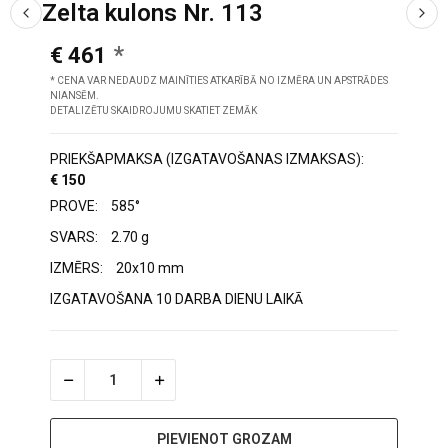
Zelta kulons Nr. 113
€ 461
* CENA VAR NEDAUDZ MAINĪTIES ATKARĪBĀ NO IZMĒRA UN APSTRĀDES
NIANSĒM.
DETALIZĒTU SKAIDROJUMU SKATIET ZEMĀK
PRIEKŠAPMAKSA (IZGATAVOŠANAS IZMAKSAS):
€ 150
PROVE:
585°
SVARS:
2.70 g
IZMĒRS:
20x10 mm
IZGATAVOŠANA 10 DARBA DIENU LAIKĀ
PIEVIENOT GROZAM