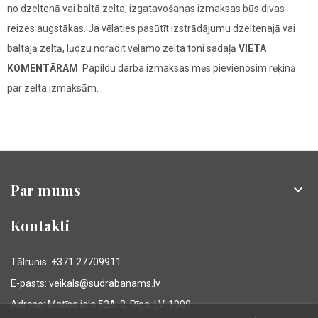
no dzeltenā vai baltā zelta, izgatavošanas izmaksas būs divas
reizes augstākas. Ja vēlaties pasūtīt izstrādājumu dzeltenajā vai
baltajā zeltā, lūdzu norādīt vēlamo zelta toni sadaļā
VIETA
KOMENTĀRAM
. Papildu darba izmaksas mēs pievienosim rēķinā
par zelta izmaksām.
Par mums

Kontakti
Tālrunis: +371 27709911
E-pasts: veikals@sudrabanams.lv
Adrese: Matīsa iela 52A-2, Rīga, LV-1009