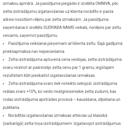
izmaksu apmērā. Ja pasūtījuma piegādei ir izvēlēta OMNIVA, pēc
zelta izstrādājumu izgatavošanas uz klienta norādīto e-pasta
adresi nosūtīsim rēķinu par zelta izmaksām. Ja pasūtījuma
saņemšanai ir izvēlēts SUDRABA NAMS veikals, norēķins par zeltu
veicams, saņemot pasūtījumu.
Pasūtījuma veikšanai pieņemam arī klienta zeltu. Šajā gadījumā
priekšapmaksa nav nepieciešama.
Zelta izstrādājuma aptuvenā cena veidojas, zelta izstrādājuma
svaru reizinot ar pašreizējo zelta cenu par 1 gramu, iegūtajam
rezultātam klāt pieskaitot izgatavošanas izmaksas.
Zelta izstrādājuma svars tiek noteikts sekojoši: izstrādājuma
reālais svars +10%, ko veido neatgriezeniskie zelta zudumi, kas
rodas izstrādājuma apstrādes procesā – kausēšana, slīpēšana un
pulēšana.
Norādītās izgatavošanas izmaksas attiecas uz klasiskā
(sarkanīgā) zelta toņa izstrādājumiem. Izgatavojot izstrādājumus