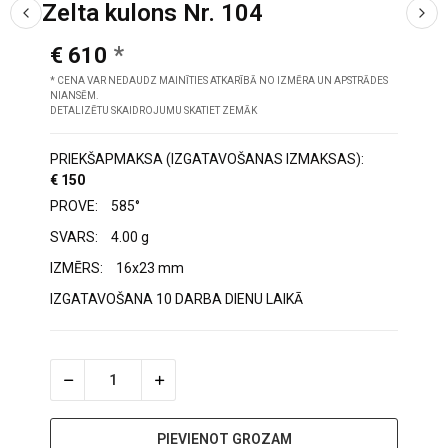
Zelta kulons Nr. 104
€ 610
* CENA VAR NEDAUDZ MAINĪTIES ATKARĪBĀ NO IZMĒRA UN APSTRĀDES
NIANSĒM.
DETALIZĒTU SKAIDROJUMU SKATIET ZEMĀK
PRIEKŠAPMAKSA (IZGATAVOŠANAS IZMAKSAS):
€ 150
PROVE:
585°
SVARS:
4.00 g
IZMĒRS:
16x23 mm
IZGATAVOŠANA 10 DARBA DIENU LAIKĀ
PIEVIENOT GROZAM