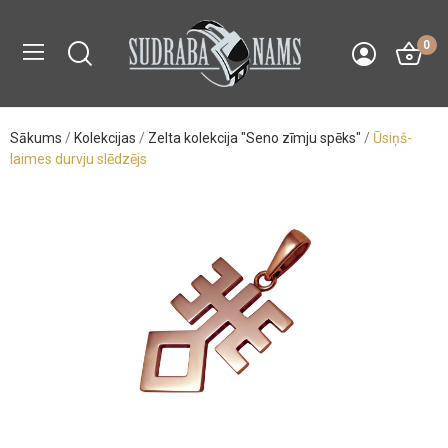
0
Sākums
Kolekcijas
Zelta kolekcija "Seno zīmju spēks"
Ūsiņš-
laimes durvju slēdzējs