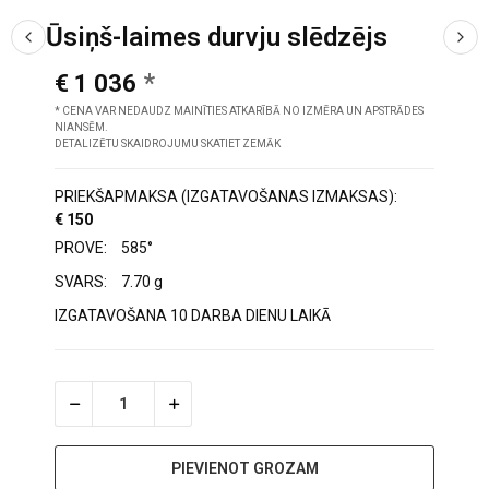
Ūsiņš-laimes durvju slēdzējs
€ 1 036
* CENA VAR NEDAUDZ MAINĪTIES ATKARĪBĀ NO IZMĒRA UN APSTRĀDES
NIANSĒM.
DETALIZĒTU SKAIDROJUMU SKATIET ZEMĀK
PRIEKŠAPMAKSA (IZGATAVOŠANAS IZMAKSAS):
€ 150
PROVE:
585°
SVARS:
7.70 g
IZGATAVOŠANA 10 DARBA DIENU LAIKĀ
PIEVIENOT GROZAM