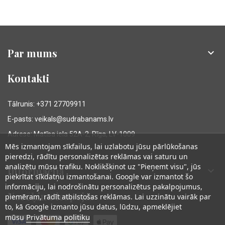
Par mums

Kontakti
Tālrunis: +371 27709911
E-pasts: veikals@sudrabanams.lv
Adrese: Matīsa iela 52A-2, Rīga, LV-1009
Mēs izmantojam sīkfailus, lai uzlabotu jūsu pārlūkošanas
pieredzi, rādītu personalizētas reklāmas vai saturu un
analizētu mūsu trafiku. Noklikšķinot uz "Pieņemt visu", jūs
Informācija

piekrītat sīkdatņu izmantošanai. Google var izmantot šo
informāciju, lai nodrošinātu personalizētus pakalpojumus,
Norēķinu iespējas
piemēram, rādīt atbilstošas reklāmas. Lai uzzinātu vairāk par
to, kā Google izmanto jūsu datus, lūdzu, apmeklējiet
Privātuma politiku
mūsu