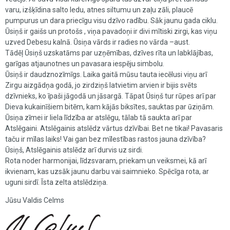
varu, izšķīdina salto ledu, atnes siltumu un zaļu zāli, plaucē
pumpurus un dara priecīgu visu dzīvo radību. Sāk jaunu gada ciklu.
Ūsiņš ir gaišs un protošs , viņa pavadoņi ir divi mītiski zirgi, kas viņu
uzved Debesu kalnā. Ūsiņa vārds ir radies no vārda –aust.
Tādēļ Ūsiņš uzskatāms par uzņēmības, dzīves rīta un labklājības,
garīgas atjaunotnes un pavasara iespēju simbolu.
Ūsiņš ir daudznozīmīgs. Laika gaitā mūsu tauta iecēlusi viņu arī
Zirgu aizgādņa godā, jo zirdziņš latvietim arvien ir bijis svēts
dzīvnieks, ko īpaši jāgodā un jāsargā. Tāpat Ūsiņš tur rūpes arī par
Dieva kukainīšiem bitēm, kam kājās biksītes, sauktas par ūziņām.
Ūsiņa zīmei ir liela līdzība ar atslēgu, tālab tā saukta arī par
Atslēgaini. Atslēgainis atslēdz vārtus dzīvībai. Bet ne tikai! Pavasaris
taču ir mīlas laiks! Vai gan bez mīlestības rastos jauna dzīvība?
Ūsiņš, Atslēgainis atslēdz arī durvis uz sirdi.
Rota noder harmonijai, līdzsvaram, priekam un veiksmei, kā arī
ikvienam, kas uzsāk jaunu darbu vai saimnieko. Spēcīga rota, ar
uguni sirdī. Īsta zelta atslēdziņa.
Jūsu Valdis Celms