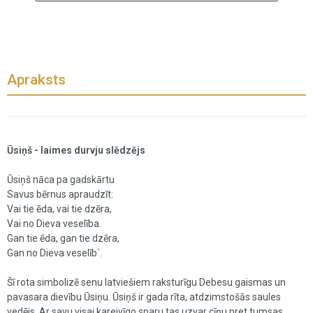
Apraksts
Ūsiņš - laimes durvju slēdzējs
Ūsiņš nāca pa gadskārtu
Savus bērnus apraudzīt:
Vai tie ēda, vai tie dzēra,
Vai no Dieva veselība.
Gan tie ēda, gan tie dzēra,
Gan no Dieva veselīb`.
Šī rota simbolizē senu latviešiem raksturīgu Debesu gaismas un
pavasara dievību Ūsiņu. Ūsiņš ir gada rīta, atdzimstošās saules
vedējs. Ar savu visai kareivīgo sparu tas uzvar cīņu pret tumsas