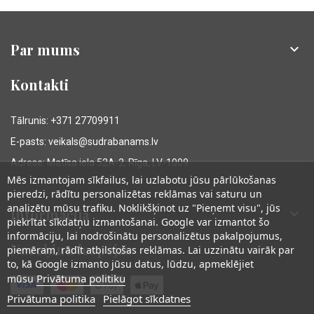
Par mums

Kontakti
Tālrunis: +371 27709911
E-pasts: veikals@sudrabanams.lv
Adrese: Matīsa iela 52A-2, Rīga, LV-1009
Mēs izmantojam sīkfailus, lai uzlabotu jūsu pārlūkošanas
pieredzi, rādītu personalizētas reklāmas vai saturu un
analizētu mūsu trafiku. Noklikšķinot uz "Pieņemt visu", jūs
Informācija

piekrītat sīkdatņu izmantošanai. Google var izmantot šo
informāciju, lai nodrošinātu personalizētus pakalpojumus,
Norēķinu iespējas
piemēram, rādīt atbilstošas reklāmas. Lai uzzinātu vairāk par
to, kā Google izmanto jūsu datus, lūdzu, apmeklējiet
Privātuma politiku
mūsu
Privātuma politika
Pielāgot sīkdatnes