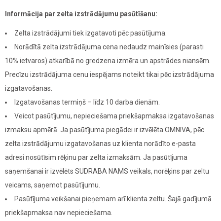
Informācija par zelta izstrādājumu pasūtīšanu:
Zelta izstrādājumi tiek izgatavoti pēc pasūtījuma.
Norādītā zelta izstrādājuma cena nedaudz mainīsies (parasti
10% ietvaros) atkarībā no gredzena izmēra un apstrādes niansēm.
Precīzu izstrādājuma cenu iespējams noteikt tikai pēc izstrādājuma
izgatavošanas.
Izgatavošanas termiņš – līdz 10 darba dienām.
Veicot pasūtījumu, nepieciešama priekšapmaksa izgatavošanas
izmaksu apmērā. Ja pasūtījuma piegādei ir izvēlēta OMNIVA, pēc
zelta izstrādājumu izgatavošanas uz klienta norādīto e-pasta
adresi nosūtīsim rēķinu par zelta izmaksām. Ja pasūtījuma
saņemšanai ir izvēlēts SUDRABA NAMS veikals, norēķins par zeltu
veicams, saņemot pasūtījumu.
Pasūtījuma veikšanai pieņemam arī klienta zeltu. Šajā gadījumā
priekšapmaksa nav nepieciešama.