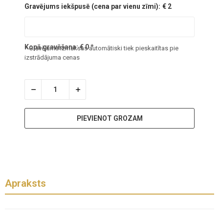
Gravējums iekšpusē (cena par vienu zīmi):
€ 2
Kopā gravēšana:
€
0
*
* Gravējuma izmaksas automātiski tiek pieskaitītas pie
izstrādājuma cenas
PIEVIENOT GROZAM
Apraksts