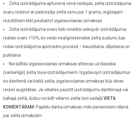
Zelta izstrādājuma aptuvenā cena veidojas, zelta izstrādājuma
svaru reizinot ar pašreizējo zelta cenu par 1 gramu, iegūtajam
rezultātam klāt pieskaitot izgatavošanas izmaksas.
Zelta izstrādājuma svars tiek noteikts sekojoši: izstrādājuma
reālais svars +10%, ko veido neatgriezeniskie zelta zudumi, kas
rodas izstrādājuma apstrādes procesā – kausēšana, slīpēšana un
pulēšana.
Norādītās izgatavošanas izmaksas attiecas uz klasiskā
(sarkanīgā) zelta toņa izstrādājumiem. Izgatavojot izstrādājumus
no dzeltenā vai baltā zelta, izgatavošanas izmaksas būs divas
reizes augstākas. Ja vēlaties pasūtīt izstrādājumu dzeltenajā vai
baltajā zeltā, lūdzu norādīt vēlamo zelta toni sadaļā
VIETA
KOMENTĀRAM
. Papildu darba izmaksas mēs pievienosim rēķinā
par zelta izmaksām.