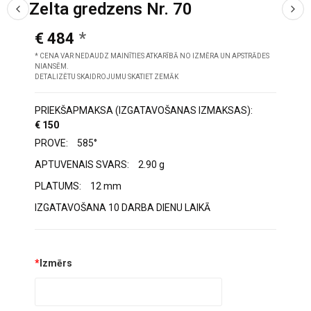
Zelta gredzens Nr. 70
€ 484
* CENA VAR NEDAUDZ MAINĪTIES ATKARĪBĀ NO IZMĒRA UN APSTRĀDES
NIANSĒM.
DETALIZĒTU SKAIDROJUMU SKATIET ZEMĀK
PRIEKŠAPMAKSA (IZGATAVOŠANAS IZMAKSAS):
€ 150
PROVE:
585°
APTUVENAIS SVARS:
2.90 g
PLATUMS:
12 mm
IZGATAVOŠANA 10 DARBA DIENU LAIKĀ
*
Izmērs