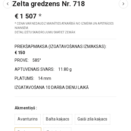
Zelta gredzens Nr. 718
€ 1 507
* CENA VAR NEDAUDZ MAINĪTIES ATKARĪBĀ NO IZMĒRA UN APSTRĀDES
NIANSĒM.
DETALIZĒTU SKAIDROJUMU SKATIET ZEMĀK
PRIEKŠAPMAKSA (IZGATAVOŠANAS IZMAKSAS):
€ 150
PROVE:
585°
APTUVENAIS SVARS:
11.80 g
PLATUMS:
14 mm
IZGATAVOŠANA 10 DARBA DIENU LAIKĀ
Akmentiņš :
Avanturins
Balta kaķacs
Gaiši zila kaķacs