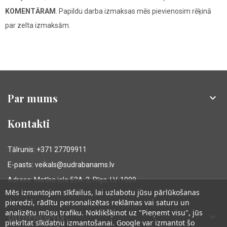
KOMENTĀRAM
. Papildu darba izmaksas mēs pievienosim rēķinā
par zelta izmaksām.
Par mums

Kontakti
Tālrunis: +371 27709911
E-pasts: veikals@sudrabanams.lv
Adrese: Matīsa iela 52A-2, Rīga, LV-1009
Mēs izmantojam sīkfailus, lai uzlabotu jūsu pārlūkošanas
pieredzi, rādītu personalizētas reklāmas vai saturu un
analizētu mūsu trafiku. Noklikšķinot uz "Pieņemt visu", jūs
Informācija

piekrītat sīkdatņu izmantošanai. Google var izmantot šo