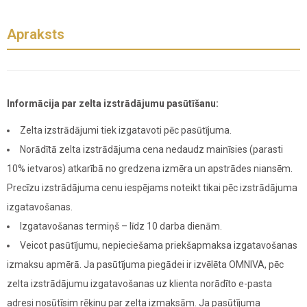
Apraksts
Informācija par zelta izstrādājumu pasūtīšanu:
Zelta izstrādājumi tiek izgatavoti pēc pasūtījuma.
Norādītā zelta izstrādājuma cena nedaudz mainīsies (parasti
10% ietvaros) atkarībā no gredzena izmēra un apstrādes niansēm.
Precīzu izstrādājuma cenu iespējams noteikt tikai pēc izstrādājuma
izgatavošanas.
Izgatavošanas termiņš – līdz 10 darba dienām.
Veicot pasūtījumu, nepieciešama priekšapmaksa izgatavošanas
izmaksu apmērā. Ja pasūtījuma piegādei ir izvēlēta OMNIVA, pēc
zelta izstrādājumu izgatavošanas uz klienta norādīto e-pasta
adresi nosūtīsim rēķinu par zelta izmaksām. Ja pasūtījuma