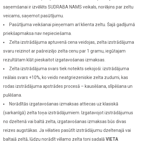
saņemšanai ir izvēlēts SUDRABA NAMS veikals, norēķins par zeltu
veicams, saņemot pasūtījumu.
Pasūtījuma veikšanai pieņemam arī klienta zeltu. Šajā gadījumā
priekšapmaksa nav nepieciešama.
Zelta izstrādājuma aptuvenā cena veidojas, zelta izstrādājuma
svaru reizinot ar pašreizējo zelta cenu par 1 gramu, iegūtajam
rezultātam klāt pieskaitot izgatavošanas izmaksas.
Zelta izstrādājuma svars tiek noteikts sekojoši: izstrādājuma
reālais svars +10%, ko veido neatgriezeniskie zelta zudumi, kas
rodas izstrādājuma apstrādes procesā – kausēšana, slīpēšana un
pulēšana.
Norādītās izgatavošanas izmaksas attiecas uz klasiskā
(sarkanīgā) zelta toņa izstrādājumiem. Izgatavojot izstrādājumus
no dzeltenā vai baltā zelta, izgatavošanas izmaksas būs divas
reizes augstākas. Ja vēlaties pasūtīt izstrādājumu dzeltenajā vai
baltajā zeltā, lūdzu norādīt vēlamo zelta toni sadaļā
VIETA