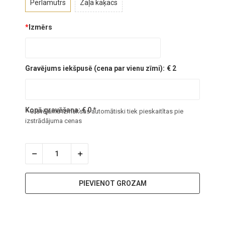
Perlamutrs
Zaļa kaķacs
*
Izmērs
Gravējums iekšpusē (cena par vienu zīmi):
€ 2
Kopā gravēšana:
€
0
*
* Gravējuma izmaksas automātiski tiek pieskaitītas pie
izstrādājuma cenas
PIEVIENOT GROZAM