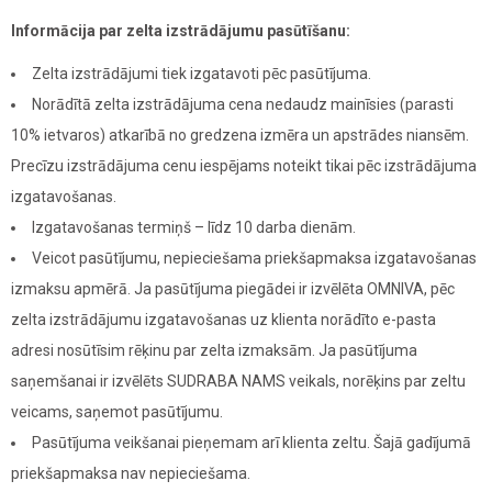
Informācija par zelta izstrādājumu pasūtīšanu:
Zelta izstrādājumi tiek izgatavoti pēc pasūtījuma.
Norādītā zelta izstrādājuma cena nedaudz mainīsies (parasti
10% ietvaros) atkarībā no gredzena izmēra un apstrādes niansēm.
Precīzu izstrādājuma cenu iespējams noteikt tikai pēc izstrādājuma
izgatavošanas.
Izgatavošanas termiņš – līdz 10 darba dienām.
Veicot pasūtījumu, nepieciešama priekšapmaksa izgatavošanas
izmaksu apmērā. Ja pasūtījuma piegādei ir izvēlēta OMNIVA, pēc
zelta izstrādājumu izgatavošanas uz klienta norādīto e-pasta
adresi nosūtīsim rēķinu par zelta izmaksām. Ja pasūtījuma
saņemšanai ir izvēlēts SUDRABA NAMS veikals, norēķins par zeltu
veicams, saņemot pasūtījumu.
Pasūtījuma veikšanai pieņemam arī klienta zeltu. Šajā gadījumā
priekšapmaksa nav nepieciešama.