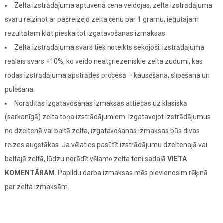
Zelta izstrādājuma aptuvenā cena veidojas, zelta izstrādājuma
svaru reizinot ar pašreizējo zelta cenu par 1 gramu, iegūtajam
rezultātam klāt pieskaitot izgatavošanas izmaksas.
Zelta izstrādājuma svars tiek noteikts sekojoši: izstrādājuma
reālais svars +10%, ko veido neatgriezeniskie zelta zudumi, kas
rodas izstrādājuma apstrādes procesā – kausēšana, slīpēšana un
pulēšana.
Norādītās izgatavošanas izmaksas attiecas uz klasiskā
(sarkanīgā) zelta toņa izstrādājumiem. Izgatavojot izstrādājumus
no dzeltenā vai baltā zelta, izgatavošanas izmaksas būs divas
reizes augstākas. Ja vēlaties pasūtīt izstrādājumu dzeltenajā vai
baltajā zeltā, lūdzu norādīt vēlamo zelta toni sadaļā
VIETA
KOMENTĀRAM
. Papildu darba izmaksas mēs pievienosim rēķinā
par zelta izmaksām.