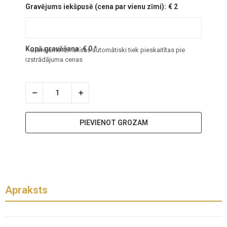
Gravējums iekšpusē (cena par vienu zīmi):
€ 2
Kopā gravēšana:
€
0
*
* Gravējuma izmaksas automātiski tiek pieskaitītas pie
izstrādājuma cenas
PIEVIENOT GROZAM
Apraksts