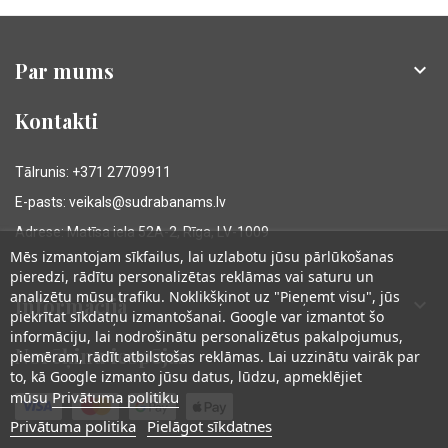
Par mums

Kontakti
Tālrunis: +371 27709911
E-pasts: veikals@sudrabanams.lv
Adrese: Matīsa iela 52A-2, Rīga, LV-1009
Mēs izmantojam sīkfailus, lai uzlabotu jūsu pārlūkošanas
pieredzi, rādītu personalizētas reklāmas vai saturu un
analizētu mūsu trafiku. Noklikšķinot uz "Pieņemt visu", jūs
Informācija

piekrītat sīkdatņu izmantošanai. Google var izmantot šo
informāciju, lai nodrošinātu personalizētus pakalpojumus,
Norēķinu iespējas
piemēram, rādīt atbilstošas reklāmas. Lai uzzinātu vairāk par
to, kā Google izmanto jūsu datus, lūdzu, apmeklējiet
Privātuma politiku
mūsu
Privātuma politika
Pielāgot sīkdatnes