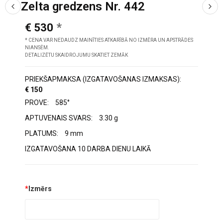
Zelta gredzens Nr. 442
€ 530
* CENA VAR NEDAUDZ MAINĪTIES ATKARĪBĀ NO IZMĒRA UN APSTRĀDES
NIANSĒM.
DETALIZĒTU SKAIDROJUMU SKATIET ZEMĀK
PRIEKŠAPMAKSA (IZGATAVOŠANAS IZMAKSAS):
€ 150
PROVE:
585°
APTUVENAIS SVARS:
3.30 g
PLATUMS:
9 mm
IZGATAVOŠANA 10 DARBA DIENU LAIKĀ
*
Izmērs