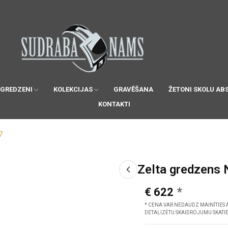
 GREDZENI
KOLEKCIJAS
GRAVĒŠANA
ŽETONI SKOLU AB
KONTAKTI
7
Zelta gredzens 
€ 622
* CENA VAR NEDAUDZ MAINĪTIES 
DETALIZĒTU SKAIDROJUMU SKATI