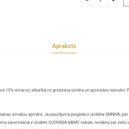
Apraksts
sti 10% ietvaros) atkarībā no gredzena izmēra un apstrādes niansēm. Pr
nas izmaksu apmērā. Ja pasūtījuma piegādei ir izvēlēta OMNIVA, pēc z
ījuma saņemšanai ir izvēlēts SUDRABA NAMS veikals, norēķins par zeltu