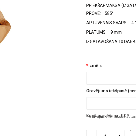
PRIEKŠAPMAKSA (IZGAT
PROVE:
585°
APTUVENAIS SVARS:
4.
PLATUMS:
9 mm
IZGATAVOŠANA 10 DARBA
*
Izmērs
Gravējums iekšpusē (cena
Kopā gravēšana:
€
0
*
* Gravējuma izmaksas automā