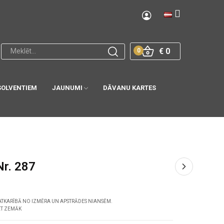
€ 0
0
SOLVENTIEM
JAUNUMI
DĀVANU KARTES
Nr. 287
ATKARĪBĀ NO IZMĒRA UN APSTRĀDES NIANSĒM.
ET ZEMĀK