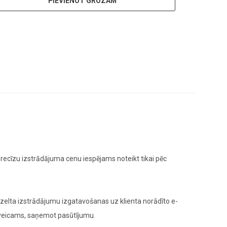
PIEVIENOT GROZAM
ecīzu izstrādājuma cenu iespējams noteikt tikai pēc
elta izstrādājumu izgatavošanas uz klienta norādīto e-
 veicams, saņemot pasūtījumu.