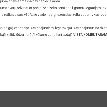
adījumā priekšapmaksa nav nepieciešama.
juma svaru reizinot ar pašreizējo zelta cenu par 1 gramu, iegūtajam re
juma reālais svars +10%, ko veido neatgriezeniskie zelta zudumi, kas ro
rkanīgā) zelta toņa izstrādājumiem. Izgatavojot izstrādājumus no dzelt
tajā zeltā, lūdzu norādīt vēlamo zelta toni sadaļā
VIETA KOMENTĀRA