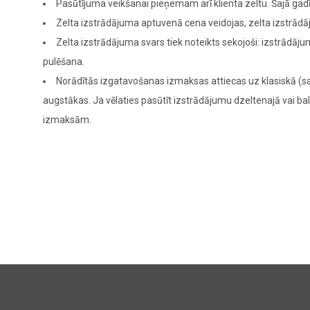
Pasūtījuma veikšanai pieņemam arī klienta zeltu. Šajā g
Zelta izstrādājuma aptuvenā cena veidojas, zelta izstrādā
Zelta izstrādājuma svars tiek noteikts sekojoši: izstrādā
pulēšana.
Norādītās izgatavošanas izmaksas attiecas uz klasiskā (sa
augstākas. Ja vēlaties pasūtīt izstrādājumu dzeltenajā vai bal
izmaksām.