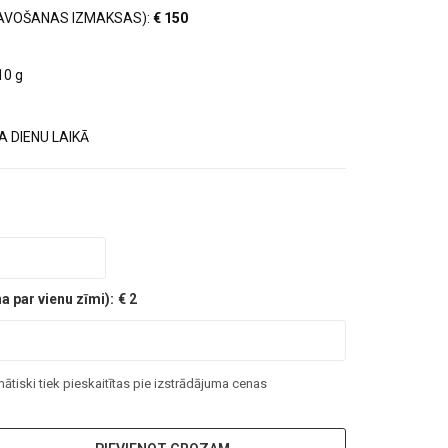
AVOŠANAS IZMAKSAS):
€ 150
10 g
 DIENU LAIKĀ
 par vienu zīmi):
€ 2
tiski tiek pieskaitītas pie izstrādājuma cenas