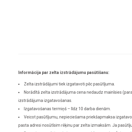
Informācija par zelta izstrādājumu pasūtīšanu:
Zelta izstrādājumi tiek izgatavoti pēc pasūtījuma.
Norādītā zelta izstrādājuma cena nedaudz mainīsies (para
izstrādājuma izgatavošanas.
Izgatavošanas termiņš – līdz 10 darba dienām.
Veicot pasūtījumu, nepieciešama priekšapmaksa izgatavoša
pasta adresi nosūtīsim rēķinu par zelta izmaksām. Ja pasūt