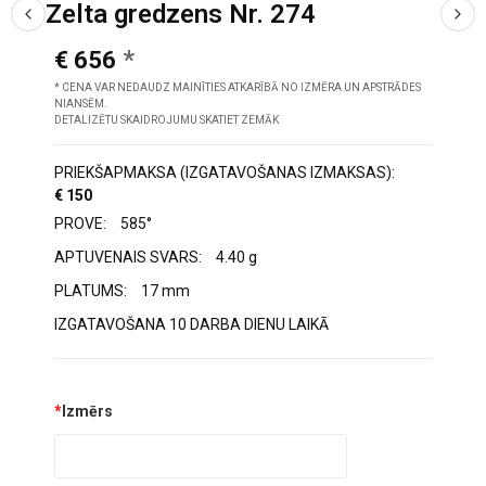
Zelta gredzens Nr. 274
€ 656
* CENA VAR NEDAUDZ MAINĪTIES ATKARĪBĀ NO IZMĒRA UN APSTRĀDES
NIANSĒM.
DETALIZĒTU SKAIDROJUMU SKATIET ZEMĀK
PRIEKŠAPMAKSA (IZGATAVOŠANAS IZMAKSAS):
€ 150
PROVE:
585°
APTUVENAIS SVARS:
4.40 g
PLATUMS:
17 mm
IZGATAVOŠANA 10 DARBA DIENU LAIKĀ
*
Izmērs