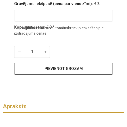
Gravējums iekšpusē (cena par vienu zīmi):
€ 2
Kopā gravēšana:
€
0
*
* Gravējuma izmaksas automātiski tiek pieskaitītas pie
izstrādājuma cenas
PIEVIENOT GROZAM
Apraksts