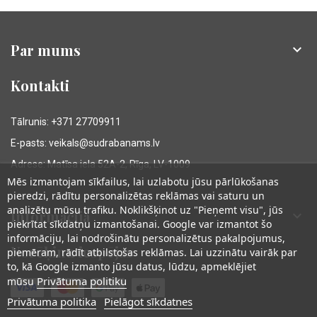
Par mums

Kontakti
Tālrunis: +371 27709911
E-pasts: veikals@sudrabanams.lv
Adrese: Matīsa iela 52A-2, Rīga, LV-1009
Mēs izmantojam sīkfailus, lai uzlabotu jūsu pārlūkošanas
pieredzi, rādītu personalizētas reklāmas vai saturu un
analizētu mūsu trafiku. Noklikšķinot uz "Pieņemt visu", jūs
Informācija

piekrītat sīkdatņu izmantošanai. Google var izmantot šo
informāciju, lai nodrošinātu personalizētus pakalpojumus,
Norēķinu iespējas
piemēram, rādīt atbilstošas reklāmas. Lai uzzinātu vairāk par
to, kā Google izmanto jūsu datus, lūdzu, apmeklējiet
Privātuma politiku
mūsu
Privātuma politika
Pielāgot sīkdatnes