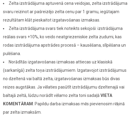
Zelta izstrādājuma aptuvenā cena veidojas, zelta izstrādājuma
svaru reizinot ar pašreizējo zelta cenu par 1 gramu, iegūtajam
rezultātam klāt pieskaitot izgatavošanas izmaksas.
Zelta izstrādājuma svars tiek noteikts sekojoši: izstrādājuma
reālais svars +10%, ko veido neatgriezeniskie zelta zudumi, kas
rodas izstrādājuma apstrādes procesā – kausēšana, slīpēšana un
pulēšana.
Norādītās izgatavošanas izmaksas attiecas uz klasiskā
(sarkanīgā) zelta toņa izstrādājumiem. Izgatavojot izstrādājumus
no dzeltenā vai baltā zelta, izgatavošanas izmaksas būs divas
reizes augstākas. Ja vēlaties pasūtīt izstrādājumu dzeltenajā vai
baltajā zeltā, lūdzu norādīt vēlamo zelta toni sadaļā
VIETA
KOMENTĀRAM
. Papildu darba izmaksas mēs pievienosim rēķinā
par zelta izmaksām.