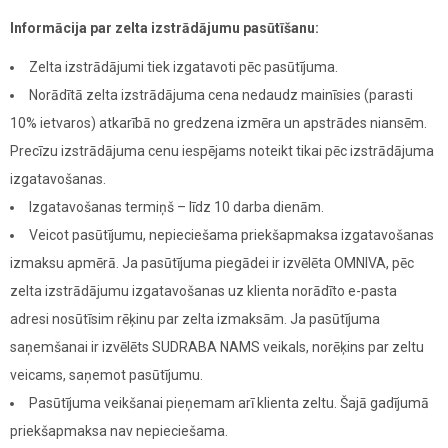
Informācija par zelta izstrādājumu pasūtīšanu:
Zelta izstrādājumi tiek izgatavoti pēc pasūtījuma.
Norādītā zelta izstrādājuma cena nedaudz mainīsies (parasti
10% ietvaros) atkarībā no gredzena izmēra un apstrādes niansēm.
Precīzu izstrādājuma cenu iespējams noteikt tikai pēc izstrādājuma
izgatavošanas.
Izgatavošanas termiņš – līdz 10 darba dienām.
Veicot pasūtījumu, nepieciešama priekšapmaksa izgatavošanas
izmaksu apmērā. Ja pasūtījuma piegādei ir izvēlēta OMNIVA, pēc
zelta izstrādājumu izgatavošanas uz klienta norādīto e-pasta
adresi nosūtīsim rēķinu par zelta izmaksām. Ja pasūtījuma
saņemšanai ir izvēlēts SUDRABA NAMS veikals, norēķins par zeltu
veicams, saņemot pasūtījumu.
Pasūtījuma veikšanai pieņemam arī klienta zeltu. Šajā gadījumā
priekšapmaksa nav nepieciešama.