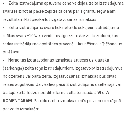
Zelta izstrādājuma aptuvenā cena veidojas, zelta izstrādājuma
svaru reizinot ar pašreizējo zelta cenu par 1 gramu, iegūtajam
rezultātam klāt pieskaitot izgatavošanas izmaksas.
Zelta izstrādājuma svars tiek noteikts sekojoši: izstrādājuma
reālais svars +10%, ko veido neatgriezeniskie zelta zudumi, kas
rodas izstrādājuma apstrādes procesā – kausēšana, slīpēšana un
pulēšana.
Norādītās izgatavošanas izmaksas attiecas uz klasiskā
(sarkanīgā) zelta toņa izstrādājumiem. Izgatavojot izstrādājumus
no dzeltenā vai baltā zelta, izgatavošanas izmaksas būs divas
reizes augstākas. Ja vēlaties pasūtīt izstrādājumu dzeltenajā vai
baltajā zeltā, lūdzu norādīt vēlamo zelta toni sadaļā
VIETA
KOMENTĀRAM
. Papildu darba izmaksas mēs pievienosim rēķinā
par zelta izmaksām.