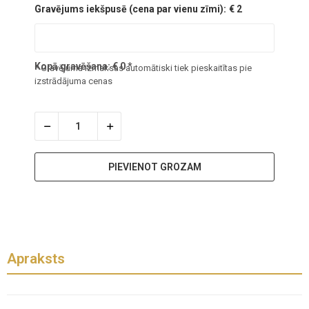
Gravējums iekšpusē (cena par vienu zīmi):
€ 2
Kopā gravēšana:
€
0
*
* Gravējuma izmaksas automātiski tiek pieskaitītas pie
izstrādājuma cenas
PIEVIENOT GROZAM
Apraksts