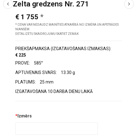
Zelta gredzens Nr. 271
€ 1 755
* CENA VAR NEDAUDZ MAINĪTIES ATKARĪBĀ NO IZMĒRA UN APSTRĀDES
NIANSĒM.
DETALIZĒTU SKAIDROJUMU SKATIET ZEMĀK
PRIEKŠAPMAKSA (IZGATAVOŠANAS IZMAKSAS):
€ 225
PROVE:
585°
APTUVENAIS SVARS:
13.30 g
PLATUMS:
25 mm
IZGATAVOŠANA 10 DARBA DIENU LAIKĀ
*
Izmērs