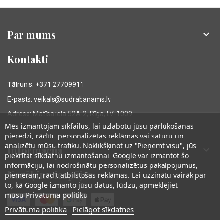
Par mums

Kontakti
Tālrunis: +371 27709911
E-pasts: veikals@sudrabanams.lv
Adrese: Matīsa iela 52A-2, Rīga, LV-1009
Mēs izmantojam sīkfailus, lai uzlabotu jūsu pārlūkošanas
pieredzi, rādītu personalizētas reklāmas vai saturu un
analizētu mūsu trafiku. Noklikšķinot uz "Pieņemt visu", jūs
Informācija

piekrītat sīkdatņu izmantošanai. Google var izmantot šo
informāciju, lai nodrošinātu personalizētus pakalpojumus,
Norēķinu iespējas
piemēram, rādīt atbilstošas reklāmas. Lai uzzinātu vairāk par
to, kā Google izmanto jūsu datus, lūdzu, apmeklējiet
Privātuma politiku
mūsu
Privātuma politika
Pielāgot sīkdatnes