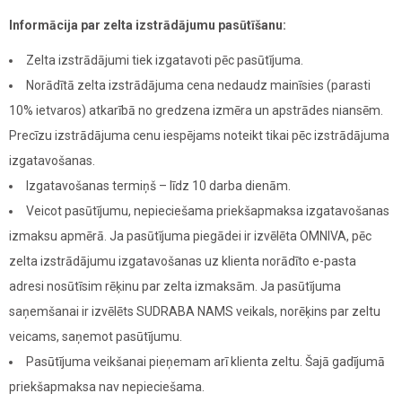
Informācija par zelta izstrādājumu pasūtīšanu:
Zelta izstrādājumi tiek izgatavoti pēc pasūtījuma.
Norādītā zelta izstrādājuma cena nedaudz mainīsies (parasti
10% ietvaros) atkarībā no gredzena izmēra un apstrādes niansēm.
Precīzu izstrādājuma cenu iespējams noteikt tikai pēc izstrādājuma
izgatavošanas.
Izgatavošanas termiņš – līdz 10 darba dienām.
Veicot pasūtījumu, nepieciešama priekšapmaksa izgatavošanas
izmaksu apmērā. Ja pasūtījuma piegādei ir izvēlēta OMNIVA, pēc
zelta izstrādājumu izgatavošanas uz klienta norādīto e-pasta
adresi nosūtīsim rēķinu par zelta izmaksām. Ja pasūtījuma
saņemšanai ir izvēlēts SUDRABA NAMS veikals, norēķins par zeltu
veicams, saņemot pasūtījumu.
Pasūtījuma veikšanai pieņemam arī klienta zeltu. Šajā gadījumā
priekšapmaksa nav nepieciešama.