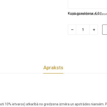
Kopā gravēšana:
€
0
*
* Gravējuma izmaksas automā
Apraksts
sti 10% ietvaros) atkarībā no gredzena izmēra un apstrādes niansēm. Pr