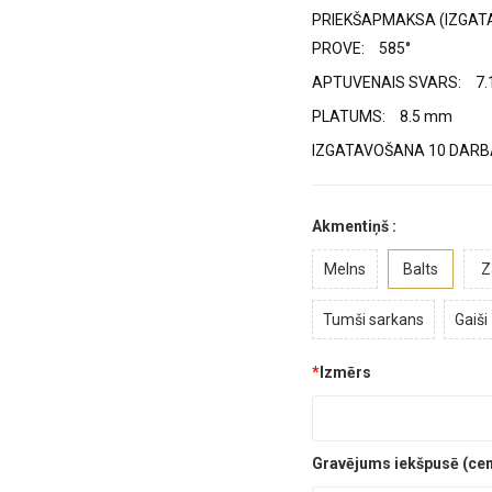
PRIEKŠAPMAKSA (IZGAT
PROVE:
585°
APTUVENAIS SVARS:
7.
PLATUMS:
8.5 mm
IZGATAVOŠANA 10 DARBA
Akmentiņš :
Melns
Balts
Z
Tumši sarkans
Gaiši 
*
Izmērs
Gravējums iekšpusē (cena