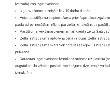
izstrādājuma izgatavošanas.
Izgatavošanas termiņš – līdz 10 darba dienām.
Veicot pasūtījumu, nepieciešama priekšapmaksa izgatavoša
pasta adresi nosūtīsim rēķinu par zelta izmaksām. Ja pasūt
Pasūtījuma veikšanai pieņemam arī klienta zeltu. Šajā g
Zelta izstrādājuma aptuvenā cena veidojas, zelta izstrādā
Zelta izstrādājuma svars tiek noteikts sekojoši: izstrādā
pulēšana.
Norādītās izgatavošanas izmaksas attiecas uz klasiskā (sa
augstākas. Ja vēlaties pasūtīt izstrādājumu dzeltenajā vai bal
izmaksām.