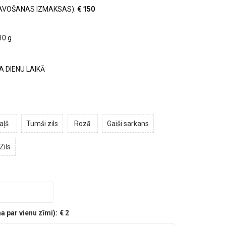
AVOŠANAS IZMAKSAS):
€ 150
10 g
 DIENU LAIKĀ
aļš
Tumši zils
Rozā
Gaiši sarkans
Zils
 par vienu zīmi):
€ 2