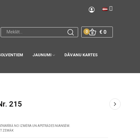
€ 0
0
SOLVENTIEM
JAUNUMI
DĀVANU KARTES
Nr. 215
ATKARĪBĀ NO IZMĒRA UN APSTRĀDES NIANSĒM.
ET ZEMĀK