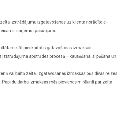
elta izstrādājumu izgatavošanas uz klienta norādīto e-
 veicams, saņemot pasūtījumu.
zultātam klāt pieskaitot izgatavošanas izmaksas.
das izstrādājuma apstrādes procesā – kausēšana, slīpēšana un
enā vai baltā zelta, izgatavošanas izmaksas būs divas reizes
M
. Papildu darba izmaksas mēs pievienosim rēķinā par zelta