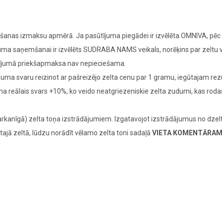
nas izmaksu apmērā. Ja pasūtījuma piegādei ir izvēlēta OMNIVA, pēc z
ījuma saņemšanai ir izvēlēts SUDRABA NAMS veikals, norēķins par zeltu
adījumā priekšapmaksa nav nepieciešama.
juma svaru reizinot ar pašreizējo zelta cenu par 1 gramu, iegūtajam re
juma reālais svars +10%, ko veido neatgriezeniskie zelta zudumi, kas ro
rkanīgā) zelta toņa izstrādājumiem. Izgatavojot izstrādājumus no dzelt
tajā zeltā, lūdzu norādīt vēlamo zelta toni sadaļā
VIETA KOMENTĀRA