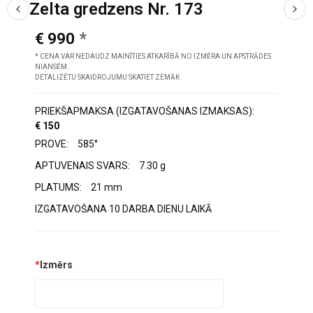
Zelta gredzens Nr. 173
€ 990
* CENA VAR NEDAUDZ MAINĪTIES ATKARĪBĀ NO IZMĒRA UN APSTRĀDES
NIANSĒM.
DETALIZĒTU SKAIDROJUMU SKATIET ZEMĀK
PRIEKŠAPMAKSA (IZGATAVOŠANAS IZMAKSAS):
€ 150
PROVE:
585°
APTUVENAIS SVARS:
7.30 g
PLATUMS:
21 mm
IZGATAVOŠANA 10 DARBA DIENU LAIKĀ
*
Izmērs