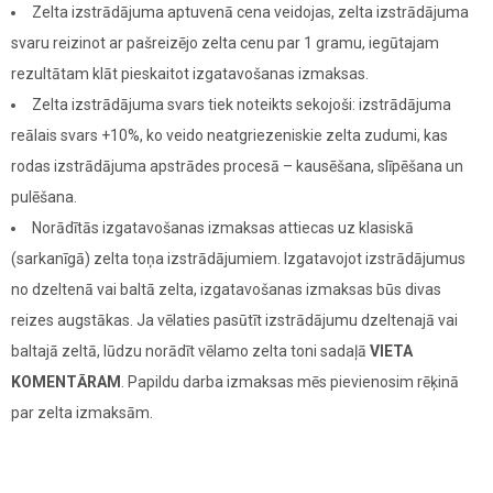
Zelta izstrādājuma aptuvenā cena veidojas, zelta izstrādājuma
svaru reizinot ar pašreizējo zelta cenu par 1 gramu, iegūtajam
rezultātam klāt pieskaitot izgatavošanas izmaksas.
Zelta izstrādājuma svars tiek noteikts sekojoši: izstrādājuma
reālais svars +10%, ko veido neatgriezeniskie zelta zudumi, kas
rodas izstrādājuma apstrādes procesā – kausēšana, slīpēšana un
pulēšana.
Norādītās izgatavošanas izmaksas attiecas uz klasiskā
(sarkanīgā) zelta toņa izstrādājumiem. Izgatavojot izstrādājumus
no dzeltenā vai baltā zelta, izgatavošanas izmaksas būs divas
reizes augstākas. Ja vēlaties pasūtīt izstrādājumu dzeltenajā vai
baltajā zeltā, lūdzu norādīt vēlamo zelta toni sadaļā
VIETA
KOMENTĀRAM
. Papildu darba izmaksas mēs pievienosim rēķinā
par zelta izmaksām.