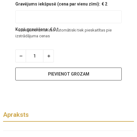
Gravējums iekšpusē (cena par vienu zīmi):
€ 2
Kopā gravēšana:
€
0
*
* Gravējuma izmaksas automātiski tiek pieskaitītas pie
izstrādājuma cenas
PIEVIENOT GROZAM
Apraksts