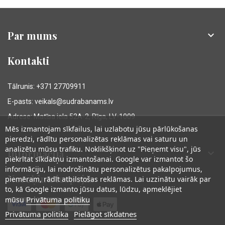
Par mums

Kontakti
Tālrunis: +371 27709911
E-pasts: veikals@sudrabanams.lv
Adrese: Matīsa iela 52A-2, Rīga, LV-1009
Mēs izmantojam sīkfailus, lai uzlabotu jūsu pārlūkošanas
pieredzi, rādītu personalizētas reklāmas vai saturu un
analizētu mūsu trafiku. Noklikšķinot uz "Pieņemt visu", jūs
Informācija

piekrītat sīkdatņu izmantošanai. Google var izmantot šo
informāciju, lai nodrošinātu personalizētus pakalpojumus,
Norēķinu iespējas
piemēram, rādīt atbilstošas reklāmas. Lai uzzinātu vairāk par
to, kā Google izmanto jūsu datus, lūdzu, apmeklējiet
Privātuma politiku
mūsu
Privātuma politika
Pielāgot sīkdatnes