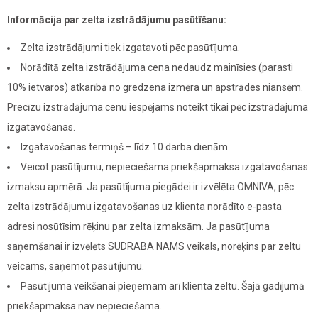
Informācija par zelta izstrādājumu pasūtīšanu:
Zelta izstrādājumi tiek izgatavoti pēc pasūtījuma.
Norādītā zelta izstrādājuma cena nedaudz mainīsies (parasti
10% ietvaros) atkarībā no gredzena izmēra un apstrādes niansēm.
Precīzu izstrādājuma cenu iespējams noteikt tikai pēc izstrādājuma
izgatavošanas.
Izgatavošanas termiņš – līdz 10 darba dienām.
Veicot pasūtījumu, nepieciešama priekšapmaksa izgatavošanas
izmaksu apmērā. Ja pasūtījuma piegādei ir izvēlēta OMNIVA, pēc
zelta izstrādājumu izgatavošanas uz klienta norādīto e-pasta
adresi nosūtīsim rēķinu par zelta izmaksām. Ja pasūtījuma
saņemšanai ir izvēlēts SUDRABA NAMS veikals, norēķins par zeltu
veicams, saņemot pasūtījumu.
Pasūtījuma veikšanai pieņemam arī klienta zeltu. Šajā gadījumā
priekšapmaksa nav nepieciešama.