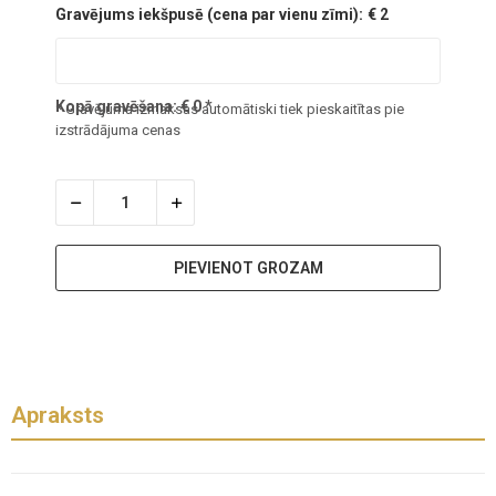
Gravējums iekšpusē (cena par vienu zīmi):
€ 2
Kopā gravēšana:
€
0
*
* Gravējuma izmaksas automātiski tiek pieskaitītas pie
izstrādājuma cenas
PIEVIENOT GROZAM
Apraksts