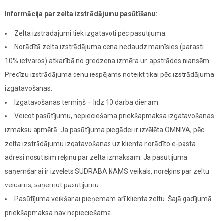
Informācija par zelta izstrādājumu pasūtīšanu:
Zelta izstrādājumi tiek izgatavoti pēc pasūtījuma.
Norādītā zelta izstrādājuma cena nedaudz mainīsies (parasti
10% ietvaros) atkarībā no gredzena izmēra un apstrādes niansēm.
Precīzu izstrādājuma cenu iespējams noteikt tikai pēc izstrādājuma
izgatavošanas.
Izgatavošanas termiņš – līdz 10 darba dienām.
Veicot pasūtījumu, nepieciešama priekšapmaksa izgatavošanas
izmaksu apmērā. Ja pasūtījuma piegādei ir izvēlēta OMNIVA, pēc
zelta izstrādājumu izgatavošanas uz klienta norādīto e-pasta
adresi nosūtīsim rēķinu par zelta izmaksām. Ja pasūtījuma
saņemšanai ir izvēlēts SUDRABA NAMS veikals, norēķins par zeltu
veicams, saņemot pasūtījumu.
Pasūtījuma veikšanai pieņemam arī klienta zeltu. Šajā gadījumā
priekšapmaksa nav nepieciešama.