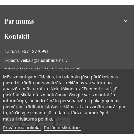
Par mums

Kontakti
Tālrunis: +371 27709911
E-pasts: veikals@sudrabanams.lv
Adrese: Matīsa iela 52A-2, Rīga, LV-1009
Mēs izmantojam sīkfailus, lai uzlabotu jūsu pārlūkošanas
pieredzi, rādītu personalizētas reklāmas vai saturu un
analizētu mūsu trafiku. Noklikšķinot uz "Pieņemt visu", jūs
Informācija

piekrītat sīkdatņu izmantošanai. Google var izmantot šo
informāciju, lai nodrošinātu personalizētus pakalpojumus,
Norēķinu iespējas
piemēram, rādīt atbilstošas reklāmas. Lai uzzinātu vairāk par
to, kā Google izmanto jūsu datus, lūdzu, apmeklējiet
Privātuma politiku
mūsu
Privātuma politika
Pielāgot sīkdatnes