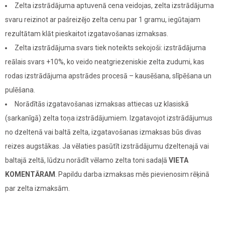
Zelta izstrādājuma aptuvenā cena veidojas, zelta izstrādājuma
svaru reizinot ar pašreizējo zelta cenu par 1 gramu, iegūtajam
rezultātam klāt pieskaitot izgatavošanas izmaksas.
Zelta izstrādājuma svars tiek noteikts sekojoši: izstrādājuma
reālais svars +10%, ko veido neatgriezeniskie zelta zudumi, kas
rodas izstrādājuma apstrādes procesā – kausēšana, slīpēšana un
pulēšana.
Norādītās izgatavošanas izmaksas attiecas uz klasiskā
(sarkanīgā) zelta toņa izstrādājumiem. Izgatavojot izstrādājumus
no dzeltenā vai baltā zelta, izgatavošanas izmaksas būs divas
reizes augstākas. Ja vēlaties pasūtīt izstrādājumu dzeltenajā vai
baltajā zeltā, lūdzu norādīt vēlamo zelta toni sadaļā
VIETA
KOMENTĀRAM
. Papildu darba izmaksas mēs pievienosim rēķinā
par zelta izmaksām.