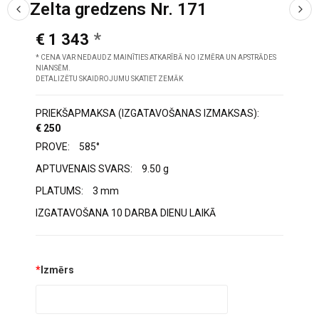
Zelta gredzens Nr. 171
€ 1 343
* CENA VAR NEDAUDZ MAINĪTIES ATKARĪBĀ NO IZMĒRA UN APSTRĀDES
NIANSĒM.
DETALIZĒTU SKAIDROJUMU SKATIET ZEMĀK
PRIEKŠAPMAKSA (IZGATAVOŠANAS IZMAKSAS):
€ 250
PROVE:
585°
APTUVENAIS SVARS:
9.50 g
PLATUMS:
3 mm
IZGATAVOŠANA 10 DARBA DIENU LAIKĀ
*
Izmērs