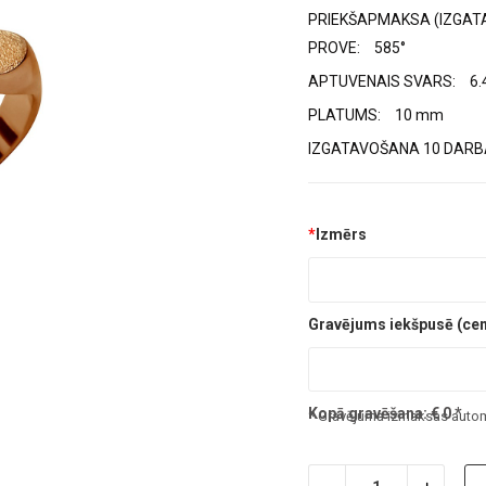
PRIEKŠAPMAKSA (IZGAT
PROVE:
585°
APTUVENAIS SVARS:
6.
PLATUMS:
10 mm
IZGATAVOŠANA 10 DARBA
*
Izmērs
Gravējums iekšpusē (cena
Kopā gravēšana:
€
0
*
* Gravējuma izmaksas automā