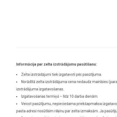
Informācija par zelta izstrādājumu pasūtīšanu:
Zelta izstrādājumi tiek izgatavoti pēc pasūtījuma.
Norādītā zelta izstrādājuma cena nedaudz mainīsies (para
izstrādājuma izgatavošanas.
Izgatavošanas termiņš – līdz 10 darba dienām.
Veicot pasūtījumu, nepieciešama priekšapmaksa izgatavoša
pasta adresi nosūtīsim rēķinu par zelta izmaksām. Ja pasūt