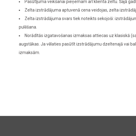
Pasūtījuma veikšanai pieņemam arī klienta zeltu. Šajā g
Zelta izstrādājuma aptuvenā cena veidojas, zelta izstrādā
Zelta izstrādājuma svars tiek noteikts sekojoši: izstrādā
pulēšana.
Norādītās izgatavošanas izmaksas attiecas uz klasiskā (sa
augstākas. Ja vēlaties pasūtīt izstrādājumu dzeltenajā vai bal
izmaksām.