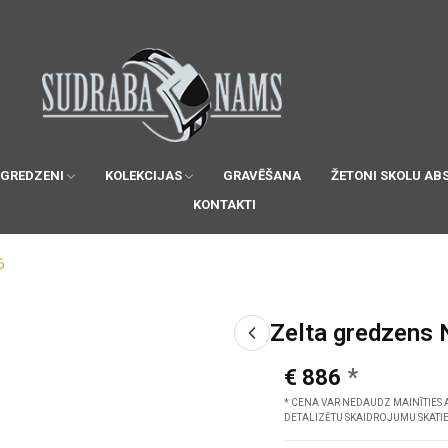
 GREDZENI
KOLEKCIJAS
GRAVĒŠANA
ŽETONI SKOLU AB
KONTAKTI
6
Zelta gredzens 
€ 886
* CENA VAR NEDAUDZ MAINĪTIES 
DETALIZĒTU SKAIDROJUMU SKATI