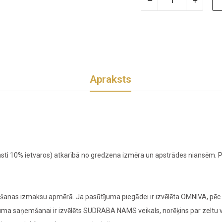
Apraksts
sti 10% ietvaros) atkarībā no gredzena izmēra un apstrādes niansēm. Pr
nas izmaksu apmērā. Ja pasūtījuma piegādei ir izvēlēta OMNIVA, pēc z
ījuma saņemšanai ir izvēlēts SUDRABA NAMS veikals, norēķins par zeltu