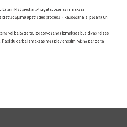
zultātam klāt pieskaitot izgatavošanas izmaksas.
das izstrādājuma apstrādes procesā – kausēšana, slīpēšana un
enā vai baltā zelta, izgatavošanas izmaksas būs divas reizes
M
. Papildu darba izmaksas mēs pievienosim rēķinā par zelta