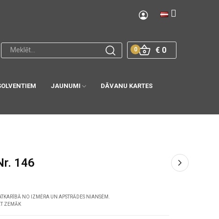
€ 0
0
SOLVENTIEM
JAUNUMI
DĀVANU KARTES
Nr. 146
ATKARĪBĀ NO IZMĒRA UN APSTRĀDES NIANSĒM.
ET ZEMĀK