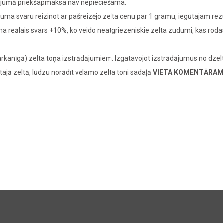
adījumā priekšapmaksa nav nepieciešama.
juma svaru reizinot ar pašreizējo zelta cenu par 1 gramu, iegūtajam re
juma reālais svars +10%, ko veido neatgriezeniskie zelta zudumi, kas ro
rkanīgā) zelta toņa izstrādājumiem. Izgatavojot izstrādājumus no dzelt
tajā zeltā, lūdzu norādīt vēlamo zelta toni sadaļā
VIETA KOMENTĀRA