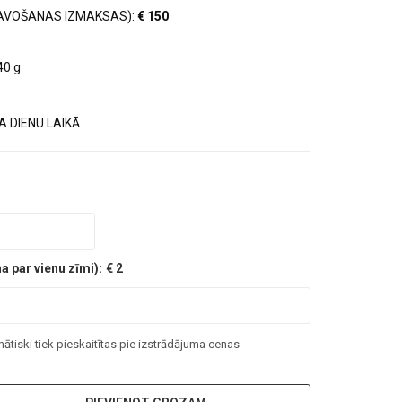
AVOŠANAS IZMAKSAS):
€ 150
40 g
 DIENU LAIKĀ
 par vienu zīmi):
€ 2
tiski tiek pieskaitītas pie izstrādājuma cenas