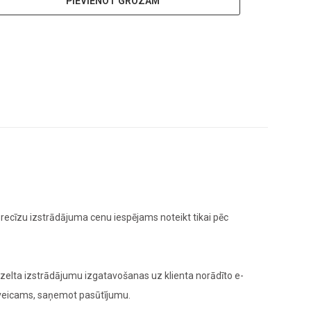
PIEVIENOT GROZAM
ecīzu izstrādājuma cenu iespējams noteikt tikai pēc
elta izstrādājumu izgatavošanas uz klienta norādīto e-
 veicams, saņemot pasūtījumu.