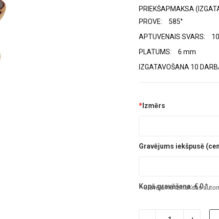
PRIEKŠAPMAKSA (IZGAT
PROVE:
585°
APTUVENAIS SVARS:
10
PLATUMS:
6 mm
IZGATAVOŠANA 10 DARBA
*
Izmērs
Gravējums iekšpusē (cena
Kopā gravēšana:
€
0
*
* Gravējuma izmaksas automā