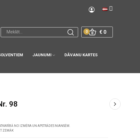
€ 0
0
SOLVENTIEM
JAUNUMI
DĀVANU KARTES
Nr. 98
ATKARĪBĀ NO IZMĒRA UN APSTRĀDES NIANSĒM.
ET ZEMĀK