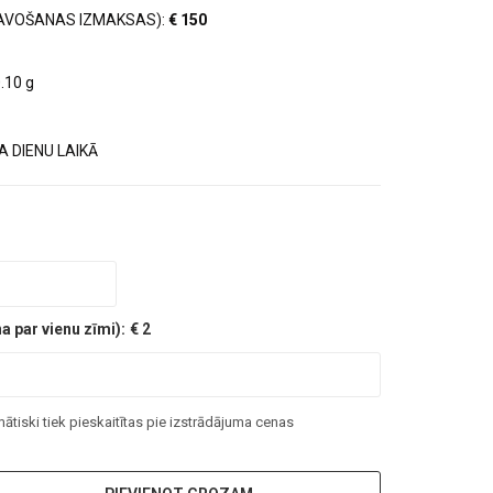
AVOŠANAS IZMAKSAS):
€ 150
.10 g
 DIENU LAIKĀ
 par vienu zīmi):
€ 2
tiski tiek pieskaitītas pie izstrādājuma cenas