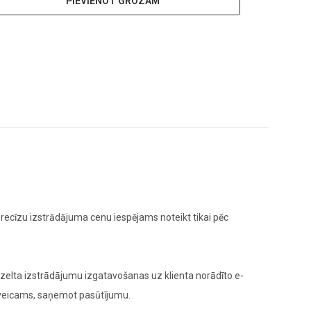
PIEVIENOT GROZAM
ecīzu izstrādājuma cenu iespējams noteikt tikai pēc
elta izstrādājumu izgatavošanas uz klienta norādīto e-
 veicams, saņemot pasūtījumu.