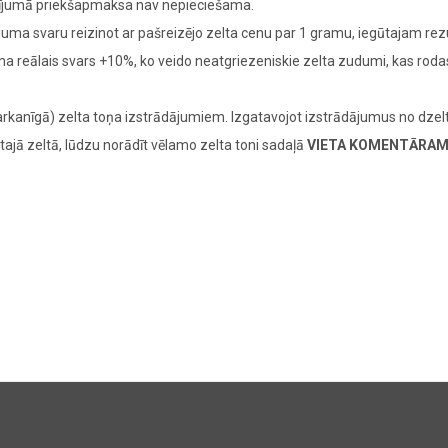
adījumā priekšapmaksa nav nepieciešama.
juma svaru reizinot ar pašreizējo zelta cenu par 1 gramu, iegūtajam re
juma reālais svars +10%, ko veido neatgriezeniskie zelta zudumi, kas ro
rkanīgā) zelta toņa izstrādājumiem. Izgatavojot izstrādājumus no dzelt
tajā zeltā, lūdzu norādīt vēlamo zelta toni sadaļā
VIETA KOMENTĀRA