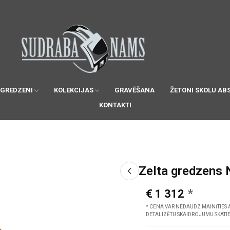
 GREDZENI
KOLEKCIJAS
GRAVĒŠANA
ŽETONI SKOLU AB
KONTAKTI
Zelta gredzens 
€ 1 312
* CENA VAR NEDAUDZ MAINĪTIES 
DETALIZĒTU SKAIDROJUMU SKATI