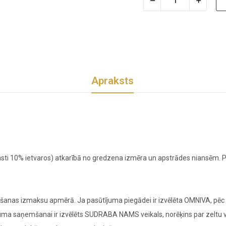
Apraksts
sti 10% ietvaros) atkarībā no gredzena izmēra un apstrādes niansēm. Pr
nas izmaksu apmērā. Ja pasūtījuma piegādei ir izvēlēta OMNIVA, pēc z
ījuma saņemšanai ir izvēlēts SUDRABA NAMS veikals, norēķins par zeltu