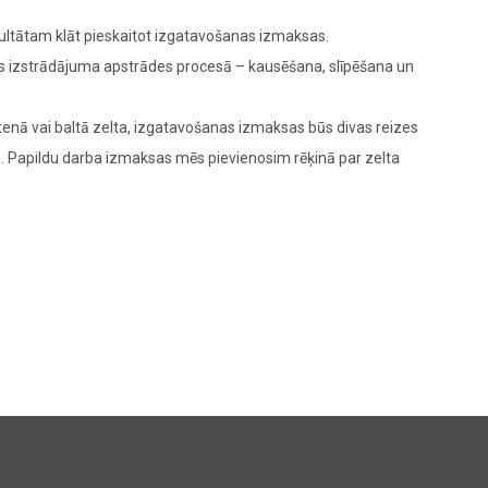
zultātam klāt pieskaitot izgatavošanas izmaksas.
das izstrādājuma apstrādes procesā – kausēšana, slīpēšana un
enā vai baltā zelta, izgatavošanas izmaksas būs divas reizes
M
. Papildu darba izmaksas mēs pievienosim rēķinā par zelta