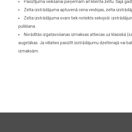
Pasūtījuma veikšanai pieņemam arī klienta zeltu. Šajā g
Zelta izstrādājuma aptuvenā cena veidojas, zelta izstrādā
Zelta izstrādājuma svars tiek noteikts sekojoši: izstrādā
pulēšana.
Norādītās izgatavošanas izmaksas attiecas uz klasiskā (sa
augstākas. Ja vēlaties pasūtīt izstrādājumu dzeltenajā vai bal
izmaksām.