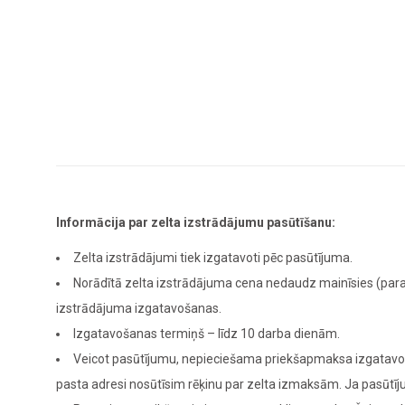
Informācija par zelta izstrādājumu pasūtīšanu:
Zelta izstrādājumi tiek izgatavoti pēc pasūtījuma.
Norādītā zelta izstrādājuma cena nedaudz mainīsies (para
izstrādājuma izgatavošanas.
Izgatavošanas termiņš – līdz 10 darba dienām.
Veicot pasūtījumu, nepieciešama priekšapmaksa izgatavoša
pasta adresi nosūtīsim rēķinu par zelta izmaksām. Ja pasūt