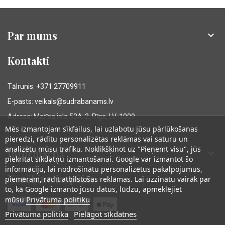
Par mums

Kontakti
Tālrunis: +371 27709911
E-pasts: veikals@sudrabanams.lv
Adrese: Matīsa iela 52A-2, Rīga, LV-1009
Mēs izmantojam sīkfailus, lai uzlabotu jūsu pārlūkošanas
pieredzi, rādītu personalizētas reklāmas vai saturu un
analizētu mūsu trafiku. Noklikšķinot uz "Pieņemt visu", jūs
Informācija

piekrītat sīkdatņu izmantošanai. Google var izmantot šo
informāciju, lai nodrošinātu personalizētus pakalpojumus,
Norēķinu iespējas
piemēram, rādīt atbilstošas reklāmas. Lai uzzinātu vairāk par
to, kā Google izmanto jūsu datus, lūdzu, apmeklējiet
Privātuma politiku
mūsu
Privātuma politika
Pielāgot sīkdatnes