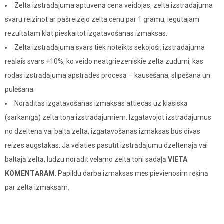
Zelta izstrādājuma aptuvenā cena veidojas, zelta izstrādājuma
svaru reizinot ar pašreizējo zelta cenu par 1 gramu, iegūtajam
rezultātam klāt pieskaitot izgatavošanas izmaksas.
Zelta izstrādājuma svars tiek noteikts sekojoši: izstrādājuma
reālais svars +10%, ko veido neatgriezeniskie zelta zudumi, kas
rodas izstrādājuma apstrādes procesā – kausēšana, slīpēšana un
pulēšana.
Norādītās izgatavošanas izmaksas attiecas uz klasiskā
(sarkanīgā) zelta toņa izstrādājumiem. Izgatavojot izstrādājumus
no dzeltenā vai baltā zelta, izgatavošanas izmaksas būs divas
reizes augstākas. Ja vēlaties pasūtīt izstrādājumu dzeltenajā vai
baltajā zeltā, lūdzu norādīt vēlamo zelta toni sadaļā
VIETA
KOMENTĀRAM
. Papildu darba izmaksas mēs pievienosim rēķinā
par zelta izmaksām.