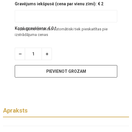
Gravējums iekšpusē (cena par vienu zīmi):
€ 2
Kopā gravēšana:
€
0
*
* Gravējuma izmaksas automātiski tiek pieskaitītas pie
izstrādājuma cenas
PIEVIENOT GROZAM
Apraksts