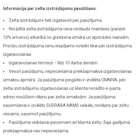
Informācija par zelta izstrādājumu pasūtīšanu:
Zelta izstrādājumi tiek izgatavoti pēc pasūtījuma.
Norādītā zelta izstrādājuma cena nedaudz mainīsies (parasti
10% ietvaros) atkarībā no gredzena izmēra un apstrādes niansēm.
Precīzu izstrādājuma cenu iespējams noteikt tikai pēc izstrādājuma
izgatavošanas.
Izgatavošanas termiņš – līdz 10 darba dienām.
Veicot pasūtījumu, nepieciešama priekšapmaksa izgatavošanas
izmaksu apmērā. Ja pasūtījuma piegādei ir izvēlēta OMNIVA, pēc
zelta izstrādājumu izgatavošanas uz klienta norādīto e-pasta
adresi nosūtīsim rēķinu par zelta izmaksām. Ja pasūtījuma
saņemšanai ir izvēlēts SUDRABA NAMS veikals, norēķins par zeltu
veicams, saņemot pasūtījumu.
Pasūtījuma veikšanai pieņemam arī klienta zeltu. Šajā gadījumā
priekšapmaksa nav nepieciešama.