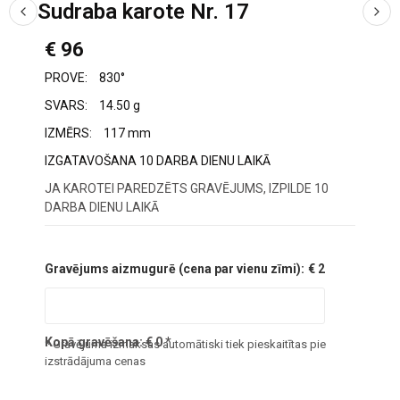
Sudraba karote Nr. 17
€ 96
PROVE:
830°
SVARS:
14.50 g
IZMĒRS:
117 mm
IZGATAVOŠANA 10 DARBA DIENU LAIKĀ
JA KAROTEI PAREDZĒTS GRAVĒJUMS, IZPILDE 10
DARBA DIENU LAIKĀ
Gravējums aizmugurē (cena par vienu zīmi):
€ 2
Kopā gravēšana:
€
0
*
* Gravējuma izmaksas automātiski tiek pieskaitītas pie
izstrādājuma cenas