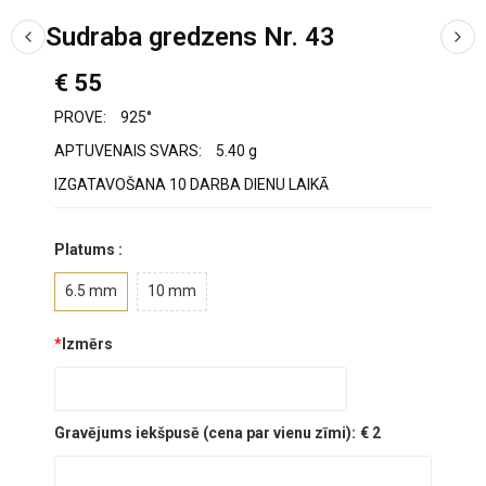
Sudraba gredzens Nr. 43
€ 55
PROVE:
925°
APTUVENAIS SVARS:
5.40 g
IZGATAVOŠANA 10 DARBA DIENU LAIKĀ
Platums :
6.5 mm
10 mm
*
Izmērs
Gravējums iekšpusē (cena par vienu zīmi):
€ 2