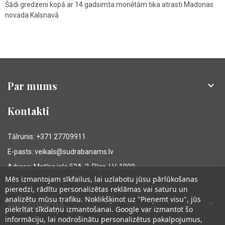
Šādi gredzeni kopā ar 14.gadsimta monētām tika atrasti Madonas
novada Kalsnavā
Par mums

Kontakti
Tālrunis: +371 27709911
E-pasts: veikals@sudrabanams.lv
Adrese: Matīsa iela 52A-2, Rīga, LV-1009
Mēs izmantojam sīkfailus, lai uzlabotu jūsu pārlūkošanas
pieredzi, rādītu personalizētas reklāmas vai saturu un
analizētu mūsu trafiku. Noklikšķinot uz "Pieņemt visu", jūs
Informācija

piekrītat sīkdatņu izmantošanai. Google var izmantot šo
informāciju, lai nodrošinātu personalizētus pakalpojumus,