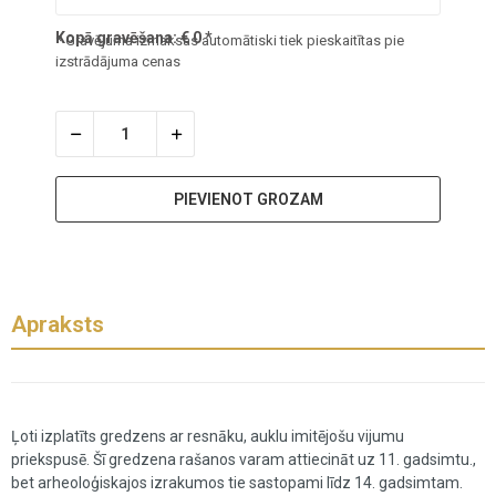
Kopā gravēšana:
€
0
*
* Gravējuma izmaksas automātiski tiek pieskaitītas pie
izstrādājuma cenas
PIEVIENOT GROZAM
Apraksts
Ļoti izplatīts gredzens ar resnāku, auklu imitējošu vijumu
priekspusē. Šī gredzena rašanos varam attiecināt uz 11. gadsimtu.,
bet arheoloģiskajos izrakumos tie sastopami līdz 14. gadsimtam.