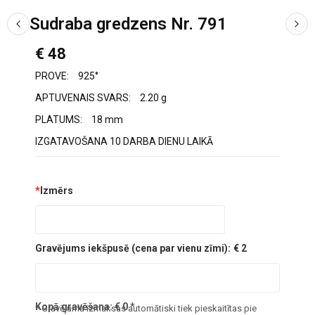
Sudraba gredzens Nr. 791
€ 48
PROVE:
925°
APTUVENAIS SVARS:
2.20 g
PLATUMS:
18 mm
IZGATAVOŠANA 10 DARBA DIENU LAIKĀ
*
Izmērs
Gravējums iekšpusē (cena par vienu zīmi):
€ 2
Kopā gravēšana:
€
0
*
* Gravējuma izmaksas automātiski tiek pieskaitītas pie