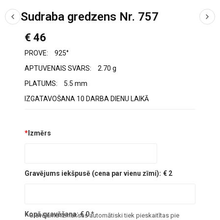
Sudraba gredzens Nr. 757
€ 46
PROVE:
925°
APTUVENAIS SVARS:
2.70 g
PLATUMS:
5.5 mm
IZGATAVOŠANA 10 DARBA DIENU LAIKĀ
*
Izmērs
Gravējums iekšpusē (cena par vienu zīmi):
€ 2
Kopā gravēšana:
€
0
*
* Gravējuma izmaksas automātiski tiek pieskaitītas pie