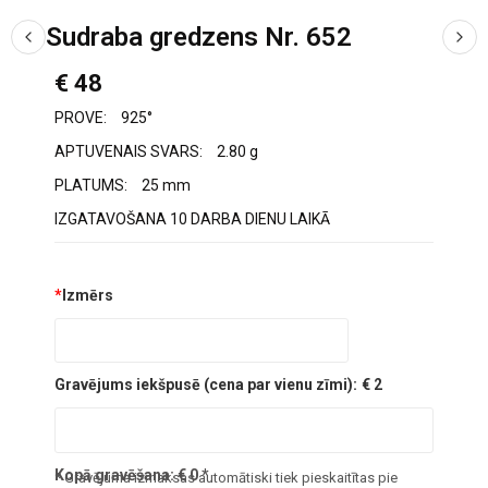
Sudraba gredzens Nr. 652
€ 48
PROVE:
925°
APTUVENAIS SVARS:
2.80 g
PLATUMS:
25 mm
IZGATAVOŠANA 10 DARBA DIENU LAIKĀ
*
Izmērs
Gravējums iekšpusē (cena par vienu zīmi):
€ 2
Kopā gravēšana:
€
0
*
* Gravējuma izmaksas automātiski tiek pieskaitītas pie