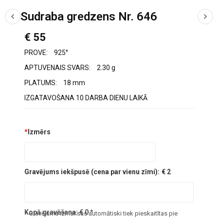
Sudraba gredzens Nr. 646
€ 55
PROVE:
925°
APTUVENAIS SVARS:
2.30 g
PLATUMS:
18 mm
IZGATAVOŠANA 10 DARBA DIENU LAIKĀ
*
Izmērs
Gravējums iekšpusē (cena par vienu zīmi):
€ 2
Kopā gravēšana:
€
0
*
* Gravējuma izmaksas automātiski tiek pieskaitītas pie