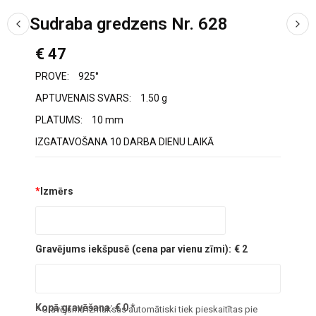
Sudraba gredzens Nr. 628
€ 47
PROVE:
925°
APTUVENAIS SVARS:
1.50 g
PLATUMS:
10 mm
IZGATAVOŠANA 10 DARBA DIENU LAIKĀ
*
Izmērs
Gravējums iekšpusē (cena par vienu zīmi):
€ 2
Kopā gravēšana:
€
0
*
* Gravējuma izmaksas automātiski tiek pieskaitītas pie