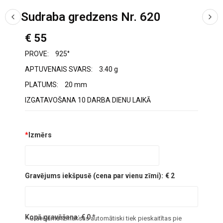
Sudraba gredzens Nr. 620
€ 55
PROVE:
925°
APTUVENAIS SVARS:
3.40 g
PLATUMS:
20 mm
IZGATAVOŠANA 10 DARBA DIENU LAIKĀ
*
Izmērs
Gravējums iekšpusē (cena par vienu zīmi):
€ 2
Kopā gravēšana:
€
0
*
* Gravējuma izmaksas automātiski tiek pieskaitītas pie