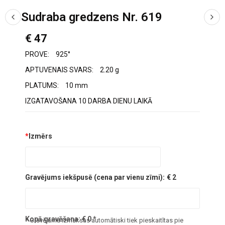
Sudraba gredzens Nr. 619
€ 47
PROVE:
925°
APTUVENAIS SVARS:
2.20 g
PLATUMS:
10 mm
IZGATAVOŠANA 10 DARBA DIENU LAIKĀ
*
Izmērs
Gravējums iekšpusē (cena par vienu zīmi):
€ 2
Kopā gravēšana:
€
0
*
* Gravējuma izmaksas automātiski tiek pieskaitītas pie