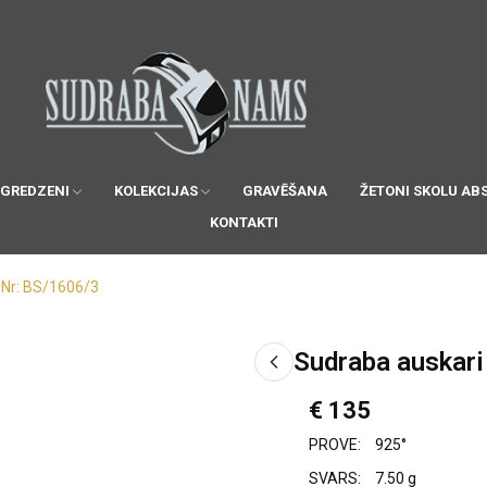
 GREDZENI
KOLEKCIJAS
GRAVĒŠANA
ŽETONI SKOLU AB
KONTAKTI
 Nr: BS/1606/3
Sudraba auskari
€ 135
PROVE:
925°
SVARS:
7.50 g