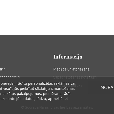
Informācija
Piegāde un atgriešana
9911
drabanams.lv
Lapas lietošanas noteikumi
pieredzi, rādītu personalizētas reklāmas vai
52A-2, Rīga, LV-1009
Privātuma politika
NORAI
t visu", jūs piekrītat sīkdatņu izmantošanai.
sonalizētus pakalpojumus, piemēram, rādīt
le izmanto jūsu datus, lūdzu, apmeklējiet
© Sudraba Nams. Visas tiesības aizsargātas.