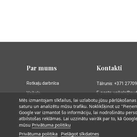
Par mums
Kontakti
Rotkaļu darbnīca
Tālrunis: +371 2770
E-pasts: veikals@su
Veikals
Mēs izmantojam sīkfailus, lai uzlabotu jūsu pārlūkošanas 
Adrese: Matīsa iela 
saturu un analizētu mūsu trafiku. Noklikšķinot uz "Pieņem
Google var izmantot šo informāciju, lai nodrošinātu per
atbilstošas reklāmas. Lai uzzinātu vairāk par to, kā Goog
Privātuma politiku
mūsu
Privātuma politika
Pielāgot sīkdatnes