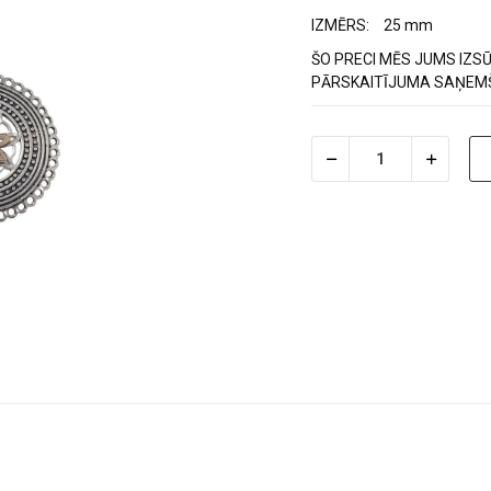
IZMĒRS:
25 mm
ŠO PRECI MĒS JUMS IZSŪ
PĀRSKAITĪJUMA SAŅEM