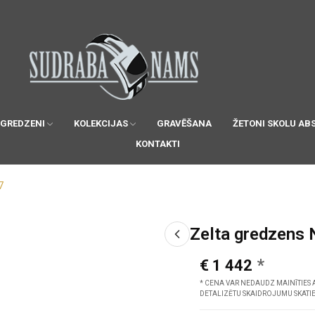
 GREDZENI
KOLEKCIJAS
GRAVĒŠANA
ŽETONI SKOLU AB
KONTAKTI
7
Zelta gredzens 
€ 1 442
* CENA VAR NEDAUDZ MAINĪTIES 
DETALIZĒTU SKAIDROJUMU SKATI