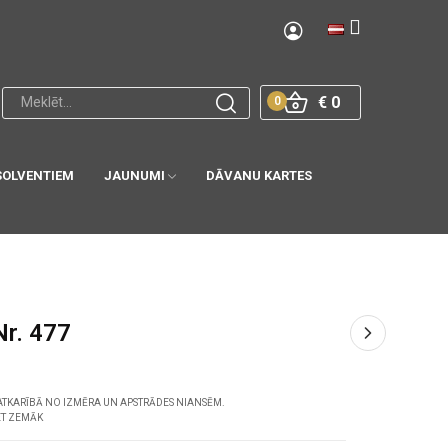
€ 0
0
SOLVENTIEM
JAUNUMI
DĀVANU KARTES
Nr. 477
ATKARĪBĀ NO IZMĒRA UN APSTRĀDES NIANSĒM.
ET ZEMĀK