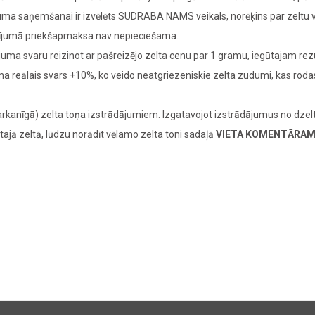
ījuma saņemšanai ir izvēlēts SUDRABA NAMS veikals, norēķins par zeltu
adījumā priekšapmaksa nav nepieciešama.
juma svaru reizinot ar pašreizējo zelta cenu par 1 gramu, iegūtajam re
juma reālais svars +10%, ko veido neatgriezeniskie zelta zudumi, kas ro
rkanīgā) zelta toņa izstrādājumiem. Izgatavojot izstrādājumus no dzelt
tajā zeltā, lūdzu norādīt vēlamo zelta toni sadaļā
VIETA KOMENTĀRA