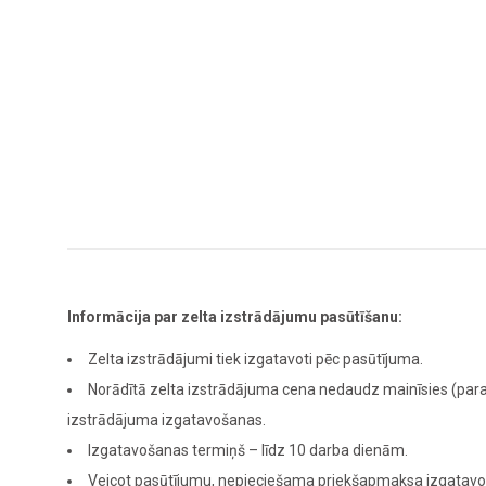
Informācija par zelta izstrādājumu pasūtīšanu:
Zelta izstrādājumi tiek izgatavoti pēc pasūtījuma.
Norādītā zelta izstrādājuma cena nedaudz mainīsies (para
izstrādājuma izgatavošanas.
Izgatavošanas termiņš – līdz 10 darba dienām.
Veicot pasūtījumu, nepieciešama priekšapmaksa izgatavoša