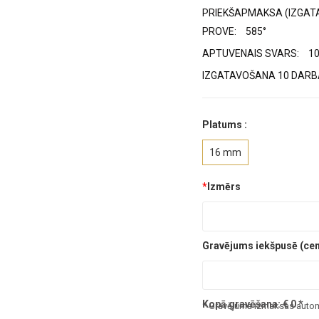
PRIEKŠAPMAKSA (IZGAT
PROVE:
585°
APTUVENAIS SVARS:
10
IZGATAVOŠANA 10 DARBA
Platums :
16 mm
*
Izmērs
Gravējums iekšpusē (cena
Kopā gravēšana:
€
0
*
* Gravējuma izmaksas automā