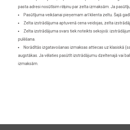
pasta adresi nosūtīsim rēķinu par zelta izmaksām. Ja pasūt
Pasūtījuma veikšanai pieņemam arī klienta zeltu. Šajā g
Zelta izstrādājuma aptuvenā cena veidojas, zelta izstrādā
Zelta izstrādājuma svars tiek noteikts sekojoši: izstrādā
pulēšana.
Norādītās izgatavošanas izmaksas attiecas uz klasiskā (sa
augstākas. Ja vēlaties pasūtīt izstrādājumu dzeltenajā vai bal
izmaksām.