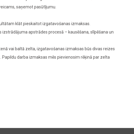
 veicams, saņemot pasūtījumu.
zultātam klāt pieskaitot izgatavošanas izmaksas.
das izstrādājuma apstrādes procesā – kausēšana, slīpēšana un
enā vai baltā zelta, izgatavošanas izmaksas būs divas reizes
M
. Papildu darba izmaksas mēs pievienosim rēķinā par zelta