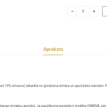
Apraksts
sti 10% ietvaros) atkarībā no gredzena izmēra un apstrādes niansēm. Pr
nas izmaksu apmērā. Ja pasūtījuma piegādei ir izvēlēta OMNIVA, pēc z