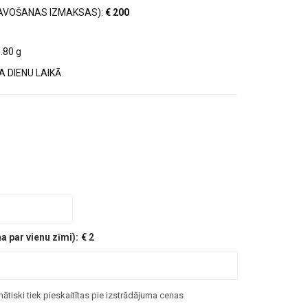
AVOŠANAS IZMAKSAS):
€ 200
.80 g
 DIENU LAIKĀ
 par vienu zīmi):
€ 2
tiski tiek pieskaitītas pie izstrādājuma cenas