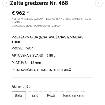
Zelta gredzens Nr. 468
€ 962
* CENA VAR NEDAUDZ MAINĪTIES ATKARĪBĀ NO IZMĒRA UN APSTRĀDES
NIANSĒM.
DETALIZĒTU SKAIDROJUMU SKATIET ZEMĀK
PRIEKŠAPMAKSA (IZGATAVOŠANAS IZMAKSAS):
€ 180
PROVE:
585°
APTUVENAIS SVARS:
6.80 g
PLATUMS:
13 mm
IZGATAVOŠANA 10 DARBA DIENU LAIKĀ
Akmentiņš :
Balts
Zaļš
Rozā
Tumši sarkans