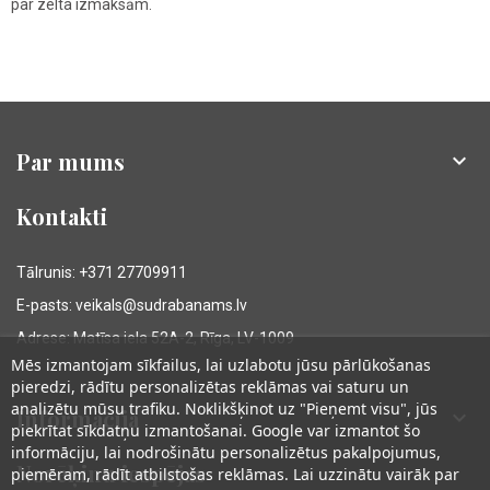
par zelta izmaksām.
Par mums

Kontakti
Tālrunis: +371 27709911
E-pasts: veikals@sudrabanams.lv
Adrese: Matīsa iela 52A-2, Rīga, LV-1009
Mēs izmantojam sīkfailus, lai uzlabotu jūsu pārlūkošanas
pieredzi, rādītu personalizētas reklāmas vai saturu un
analizētu mūsu trafiku. Noklikšķinot uz "Pieņemt visu", jūs
Informācija

piekrītat sīkdatņu izmantošanai. Google var izmantot šo
informāciju, lai nodrošinātu personalizētus pakalpojumus,
Norēķinu iespējas
piemēram, rādīt atbilstošas reklāmas. Lai uzzinātu vairāk par