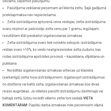
veicams, saņemot pasūtījumu.
Pasūtījuma veikšanai pieņemam arī klienta zeltu. Šajā gadījumā
priekšapmaksa nav nepieciešama.
Zelta izstrādājuma aptuvenā cena veidojas, zelta izstrādājuma
svaru reizinot ar pašreizējo zelta cenu par 1 gramu, iegūtajam
rezultātam klāt pieskaitot izgatavošanas izmaksas.
Zelta izstrādājuma svars tiek noteikts sekojoši: izstrādājuma
reālais svars +10%, ko veido neatgriezeniskie zelta zudumi, kas
rodas izstrādājuma apstrādes procesā – kausēšana, slīpēšana un
pulēšana.
Norādītās izgatavošanas izmaksas attiecas uz klasiskā
(sarkanīgā) zelta toņa izstrādājumiem. Izgatavojot izstrādājumus
no dzeltenā vai baltā zelta, izgatavošanas izmaksas būs divas
reizes augstākas. Ja vēlaties pasūtīt izstrādājumu dzeltenajā vai
baltajā zeltā, lūdzu norādīt vēlamo zelta toni sadaļā
VIETA
KOMENTĀRAM
. Papildu darba izmaksas mēs pievienosim rēķinā