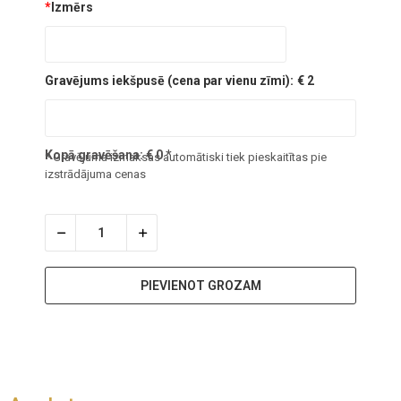
*
Izmērs
Gravējums iekšpusē (cena par vienu zīmi):
€ 2
Kopā gravēšana:
€
0
*
* Gravējuma izmaksas automātiski tiek pieskaitītas pie
izstrādājuma cenas
PIEVIENOT GROZAM