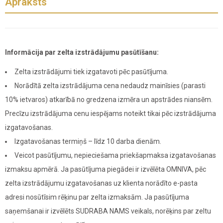
Apraksts
Informācija par zelta izstrādājumu pasūtīšanu:
Zelta izstrādājumi tiek izgatavoti pēc pasūtījuma.
Norādītā zelta izstrādājuma cena nedaudz mainīsies (parasti
10% ietvaros) atkarībā no gredzena izmēra un apstrādes niansēm.
Precīzu izstrādājuma cenu iespējams noteikt tikai pēc izstrādājuma
izgatavošanas.
Izgatavošanas termiņš – līdz 10 darba dienām.
Veicot pasūtījumu, nepieciešama priekšapmaksa izgatavošanas
izmaksu apmērā. Ja pasūtījuma piegādei ir izvēlēta OMNIVA, pēc
zelta izstrādājumu izgatavošanas uz klienta norādīto e-pasta
adresi nosūtīsim rēķinu par zelta izmaksām. Ja pasūtījuma
saņemšanai ir izvēlēts SUDRABA NAMS veikals, norēķins par zeltu